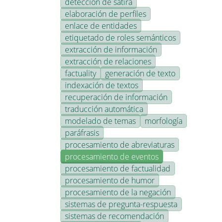
detección de sátira
elaboración de perfiles
enlace de entidades
etiquetado de roles semánticos
extracción de información
extracción de relaciones
factuality
generación de texto
indexación de textos
recuperación de información
traducción automática
modelado de temas
morfología
paráfrasis
procesamiento de abreviaturas
procesamiento de eventos
procesamiento de factualidad
procesamiento de humor
procesamiento de la negación
sistemas de pregunta-respuesta
sistemas de recomendación