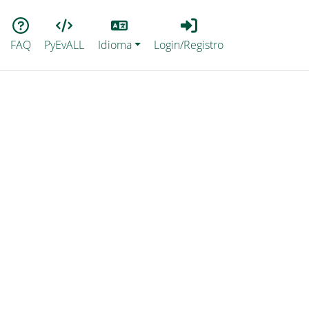
Lang
Login_Registro
FAQ
PyEvALL
Idioma
Login/Registro