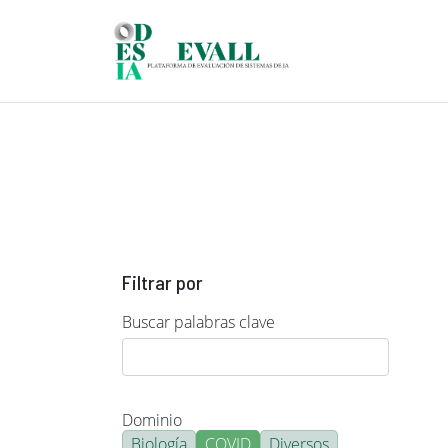
Pasar al contenido principal
Filtrar por
Buscar palabras clave
Dominio
Biología
COVID
Diversos