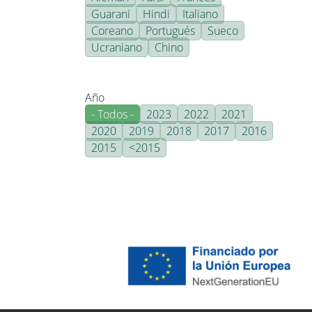
Guarani
Hindi
Italiano
Coreano
Portugués
Sueco
Ucraniano
Chino
Año
- Todos -
2023
2022
2021
2020
2019
2018
2017
2016
2015
<2015