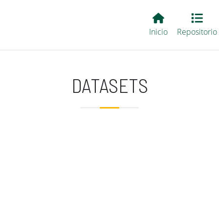
Main EvALL
Inicio
Repositorio
DATASETS