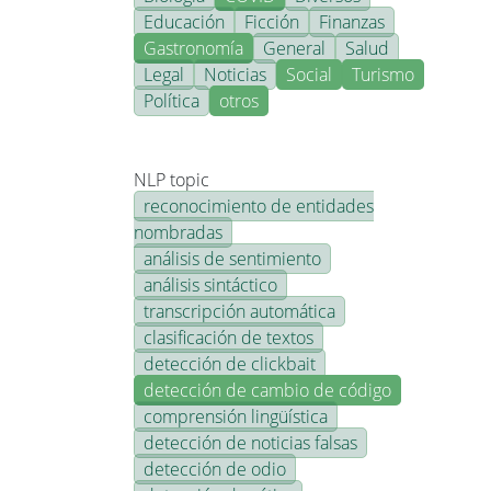
Educación
Ficción
Finanzas
Gastronomía
General
Salud
Legal
Noticias
Social
Turismo
Política
otros
NLP topic
reconocimiento de entidades
nombradas
análisis de sentimiento
análisis sintáctico
transcripción automática
clasificación de textos
detección de clickbait
detección de cambio de código
comprensión lingüística
detección de noticias falsas
detección de odio