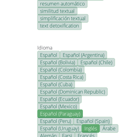
resumen automático
similitud textual
simplificación textual
text detoxification
Idioma
Español
Español (Argentina)
Español (Bolivia)
Español (Chile)
Español (Colombia)
Español (Costa Rica)
Español (Cuba)
Español (Dominican Republic)
Español (Ecuador)
Español (Mexico)
Español (Paraguay)
Español (Peru)
Español (Spain)
Español (Uruguay)
Inglés
Árabe
Alemán
Farsi
Francés