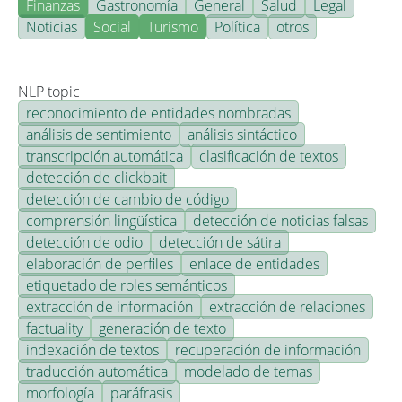
Finanzas
Gastronomía
General
Salud
Legal
Noticias
Social
Turismo
Política
otros
NLP topic
reconocimiento de entidades nombradas
análisis de sentimiento
análisis sintáctico
transcripción automática
clasificación de textos
detección de clickbait
detección de cambio de código
comprensión lingüística
detección de noticias falsas
detección de odio
detección de sátira
elaboración de perfiles
enlace de entidades
etiquetado de roles semánticos
extracción de información
extracción de relaciones
factuality
generación de texto
indexación de textos
recuperación de información
traducción automática
modelado de temas
morfología
paráfrasis