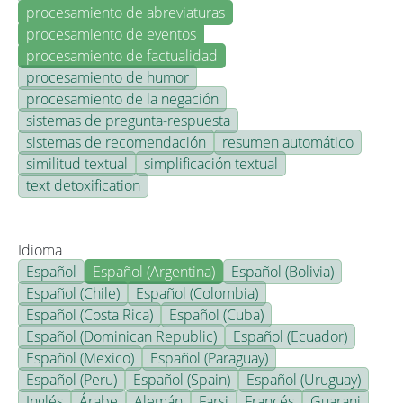
procesamiento de abreviaturas
procesamiento de eventos
procesamiento de factualidad
procesamiento de humor
procesamiento de la negación
sistemas de pregunta-respuesta
sistemas de recomendación
resumen automático
similitud textual
simplificación textual
text detoxification
Idioma
Español
Español (Argentina)
Español (Bolivia)
Español (Chile)
Español (Colombia)
Español (Costa Rica)
Español (Cuba)
Español (Dominican Republic)
Español (Ecuador)
Español (Mexico)
Español (Paraguay)
Español (Peru)
Español (Spain)
Español (Uruguay)
Inglés
Árabe
Alemán
Farsi
Francés
Guarani