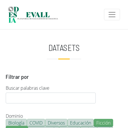
Pasar al contenido principal
DATASETS
Filtrar por
Buscar palabras clave
Dominio
Biología
COVID
Diversos
Educación
Ficción