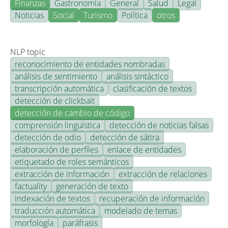
Finanzas
Gastronomía
General
Salud
Legal
Noticias
Social
Turismo
Política
otros
NLP topic
reconocimiento de entidades nombradas
análisis de sentimiento
análisis sintáctico
transcripción automática
clasificación de textos
detección de clickbait
detección de cambio de código
comprensión lingüística
detección de noticias falsas
detección de odio
detección de sátira
elaboración de perfiles
enlace de entidades
etiquetado de roles semánticos
extracción de información
extracción de relaciones
factuality
generación de texto
indexación de textos
recuperación de información
traducción automática
modelado de temas
morfología
paráfrasis