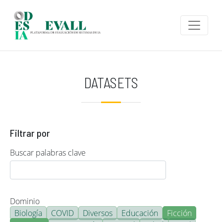
Pasar al contenido principal
DATASETS
Filtrar por
Buscar palabras clave
Dominio
Biología
COVID
Diversos
Educación
Ficción