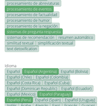
procesamiento de abreviaturas
procesamiento de eventos
procesamiento de factualidad
procesamiento de humor
procesamiento de la negación
sistemas de pregunta-respuesta
sistemas de recomendación
resumen automático
similitud textual
simplificación textual
text detoxification
Idioma
Español
Español (Argentina)
Español (Bolivia)
Español (Chile)
Español (Colombia)
Español (Costa Rica)
Español (Cuba)
Español (Dominican Republic)
Español (Ecuador)
Español (Mexico)
Español (Paraguay)
Español (Peru)
Español (Spain)
Español (Uruguay)
Inglés
Árabe
Alemán
Farsi
Francés
Guarani