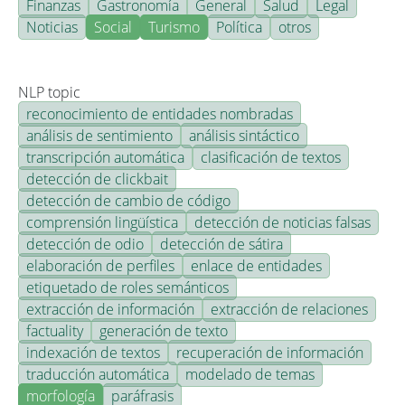
Finanzas
Gastronomía
General
Salud
Legal
Noticias
Social
Turismo
Política
otros
NLP topic
reconocimiento de entidades nombradas
análisis de sentimiento
análisis sintáctico
transcripción automática
clasificación de textos
detección de clickbait
detección de cambio de código
comprensión lingüística
detección de noticias falsas
detección de odio
detección de sátira
elaboración de perfiles
enlace de entidades
etiquetado de roles semánticos
extracción de información
extracción de relaciones
factuality
generación de texto
indexación de textos
recuperación de información
traducción automática
modelado de temas
morfología
paráfrasis