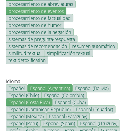
procesamiento de abreviaturas
procesamiento de eventos
procesamiento de factualidad
procesamiento de humor
procesamiento de la negación
sistemas de pregunta-respuesta
sistemas de recomendación
resumen automático
similitud textual
simplificación textual
text detoxification
Idioma
Español
Español (Argentina)
Español (Bolivia)
Español (Chile)
Español (Colombia)
Español (Costa Rica)
Español (Cuba)
Español (Dominican Republic)
Español (Ecuador)
Español (Mexico)
Español (Paraguay)
Español (Peru)
Español (Spain)
Español (Uruguay)
Inglés
Árabe
Alemán
Farsi
Francés
Guarani