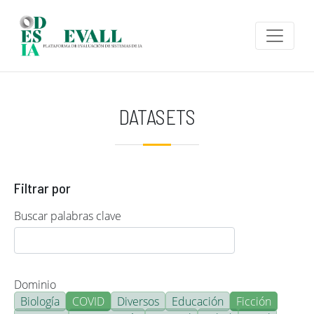
Pasar al contenido principal
DATASETS
Filtrar por
Buscar palabras clave
Dominio
Biología
COVID
Diversos
Educación
Ficción