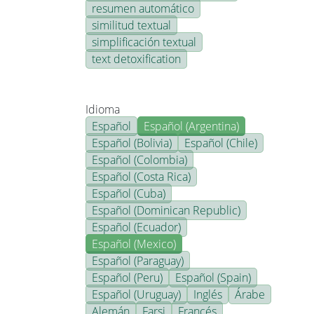
resumen automático
similitud textual
simplificación textual
text detoxification
Idioma
Español
Español (Argentina)
Español (Bolivia)
Español (Chile)
Español (Colombia)
Español (Costa Rica)
Español (Cuba)
Español (Dominican Republic)
Español (Ecuador)
Español (Mexico)
Español (Paraguay)
Español (Peru)
Español (Spain)
Español (Uruguay)
Inglés
Árabe
Alemán
Farsi
Francés