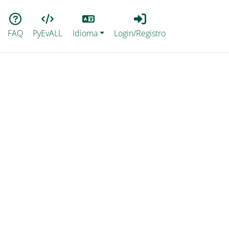
Lang
Login_Registro
FAQ
PyEvALL
Idioma
Login/Registro