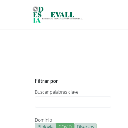
Pasar al contenido principal
Filtrar por
Buscar palabras clave
Dominio
Biología
COVID
Diversos