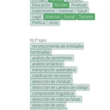
Educación
Ficción
Finanzas
Gastronomía
General
Salud
Legal
Noticias
Social
Turismo
Política
otros
NLP topic
reconocimiento de entidades
nombradas
análisis de sentimiento
análisis sintáctico
transcripción automática
clasificación de textos
detección de clickbait
detección de cambio de código
comprensión lingüística
detección de noticias falsas
detección de odio