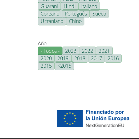
Guarani
Hindi
Italiano
Coreano
Portugués
Sueco
Ucraniano
Chino
Año
- Todos -
2023
2022
2021
2020
2019
2018
2017
2016
2015
<2015