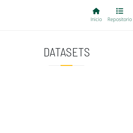
Main EvALL
Inicio
Repositorio
DATASETS