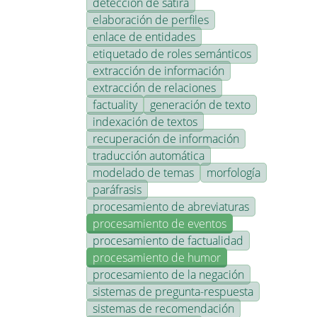
detección de sátira
elaboración de perfiles
enlace de entidades
etiquetado de roles semánticos
extracción de información
extracción de relaciones
factuality
generación de texto
indexación de textos
recuperación de información
traducción automática
modelado de temas
morfología
paráfrasis
procesamiento de abreviaturas
procesamiento de eventos
procesamiento de factualidad
procesamiento de humor
procesamiento de la negación
sistemas de pregunta-respuesta
sistemas de recomendación