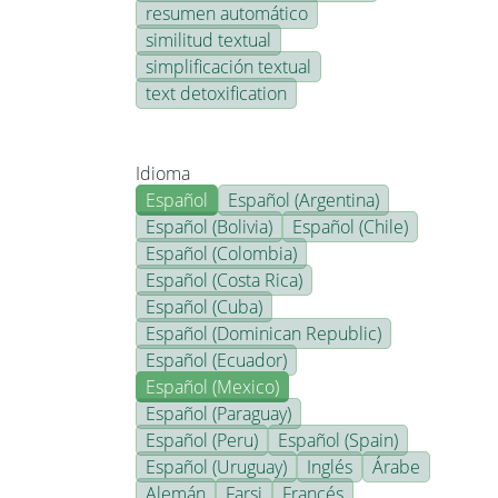
resumen automático
similitud textual
simplificación textual
text detoxification
Idioma
Español
Español (Argentina)
Español (Bolivia)
Español (Chile)
Español (Colombia)
Español (Costa Rica)
Español (Cuba)
Español (Dominican Republic)
Español (Ecuador)
Español (Mexico)
Español (Paraguay)
Español (Peru)
Español (Spain)
Español (Uruguay)
Inglés
Árabe
Alemán
Farsi
Francés