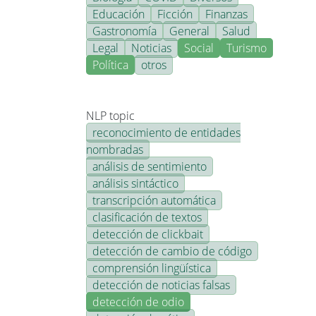
Educación
Ficción
Finanzas
Gastronomía
General
Salud
Legal
Noticias
Social
Turismo
Política
otros
NLP topic
reconocimiento de entidades
nombradas
análisis de sentimiento
análisis sintáctico
transcripción automática
clasificación de textos
detección de clickbait
detección de cambio de código
comprensión lingüística
detección de noticias falsas
detección de odio