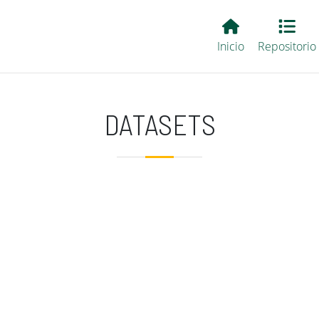
Main EvALL
Inicio
Repositorio
DATASETS