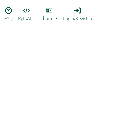
Lang
Login_Registro
FAQ
PyEvALL
Idioma
Login/Registro