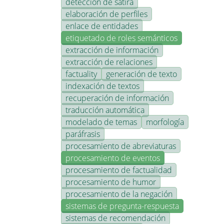
detección de sátira
elaboración de perfiles
enlace de entidades
etiquetado de roles semánticos
extracción de información
extracción de relaciones
factuality
generación de texto
indexación de textos
recuperación de información
traducción automática
modelado de temas
morfología
paráfrasis
procesamiento de abreviaturas
procesamiento de eventos
procesamiento de factualidad
procesamiento de humor
procesamiento de la negación
sistemas de pregunta-respuesta
sistemas de recomendación