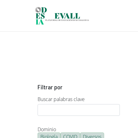
Pasar al contenido principal
Filtrar por
Buscar palabras clave
Dominio
Biología
COVID
Diversos