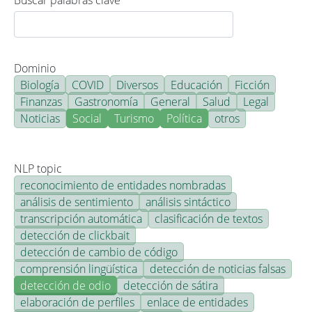
Buscar palabras clave
Dominio
Biología
COVID
Diversos
Educación
Ficción
Finanzas
Gastronomía
General
Salud
Legal
Noticias
Social
Turismo
Política
otros
NLP topic
reconocimiento de entidades nombradas
análisis de sentimiento
análisis sintáctico
transcripción automática
clasificación de textos
detección de clickbait
detección de cambio de código
comprensión lingüística
detección de noticias falsas
detección de odio
detección de sátira
elaboración de perfiles
enlace de entidades