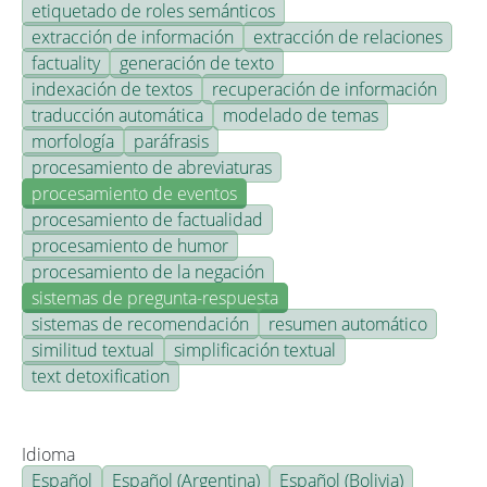
etiquetado de roles semánticos
extracción de información
extracción de relaciones
factuality
generación de texto
indexación de textos
recuperación de información
traducción automática
modelado de temas
morfología
paráfrasis
procesamiento de abreviaturas
procesamiento de eventos
procesamiento de factualidad
procesamiento de humor
procesamiento de la negación
sistemas de pregunta-respuesta
sistemas de recomendación
resumen automático
similitud textual
simplificación textual
text detoxification
Idioma
Español
Español (Argentina)
Español (Bolivia)