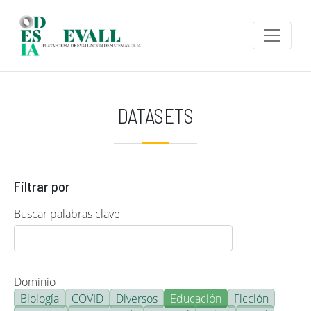
Pasar al contenido principal
DATASETS
Filtrar por
Buscar palabras clave
Dominio
Biología
COVID
Diversos
Educación
Ficción