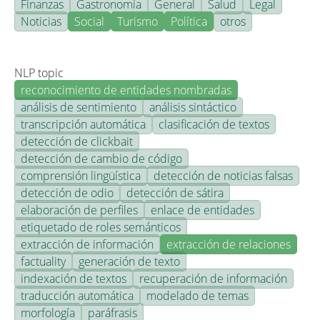
Finanzas
Gastronomía
General
Salud
Legal
Noticias
Social
Turismo
Política
otros
NLP topic
reconocimiento de entidades nombradas
análisis de sentimiento
análisis sintáctico
transcripción automática
clasificación de textos
detección de clickbait
detección de cambio de código
comprensión lingüística
detección de noticias falsas
detección de odio
detección de sátira
elaboración de perfiles
enlace de entidades
etiquetado de roles semánticos
extracción de información
extracción de relaciones
factuality
generación de texto
indexación de textos
recuperación de información
traducción automática
modelado de temas
morfología
paráfrasis