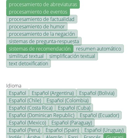
procesamiento de abreviaturas
procesamiento de eventos
procesamiento de factualidad
procesamiento de humor
procesamiento de la negación
sistemas de pregunta-respuesta
sistemas de recomendación
resumen automático
similitud textual
simplificación textual
text detoxification
Idioma
Español
Español (Argentina)
Español (Bolivia)
Español (Chile)
Español (Colombia)
Español (Costa Rica)
Español (Cuba)
Español (Dominican Republic)
Español (Ecuador)
Español (Mexico)
Español (Paraguay)
Español (Peru)
Español (Spain)
Español (Uruguay)
Inglés
Árabe
Alemán
Farsi
Francés
Guarani