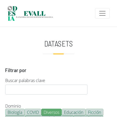
Pasar al contenido principal
DATASETS
Filtrar por
Buscar palabras clave
Dominio
Biología
COVID
Diversos
Educación
Ficción