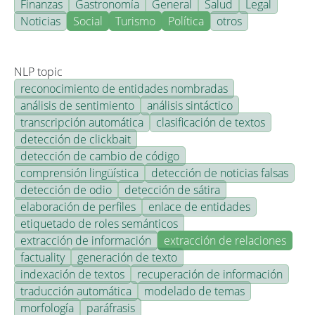
Finanzas
Gastronomía
General
Salud
Legal
Noticias
Social
Turismo
Política
otros
NLP topic
reconocimiento de entidades nombradas
análisis de sentimiento
análisis sintáctico
transcripción automática
clasificación de textos
detección de clickbait
detección de cambio de código
comprensión lingüística
detección de noticias falsas
detección de odio
detección de sátira
elaboración de perfiles
enlace de entidades
etiquetado de roles semánticos
extracción de información
extracción de relaciones
factuality
generación de texto
indexación de textos
recuperación de información
traducción automática
modelado de temas
morfología
paráfrasis