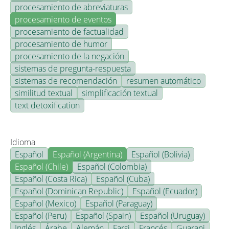
procesamiento de abreviaturas
procesamiento de eventos
procesamiento de factualidad
procesamiento de humor
procesamiento de la negación
sistemas de pregunta-respuesta
sistemas de recomendación
resumen automático
similitud textual
simplificación textual
text detoxification
Idioma
Español
Español (Argentina)
Español (Bolivia)
Español (Chile)
Español (Colombia)
Español (Costa Rica)
Español (Cuba)
Español (Dominican Republic)
Español (Ecuador)
Español (Mexico)
Español (Paraguay)
Español (Peru)
Español (Spain)
Español (Uruguay)
Inglés
Árabe
Alemán
Farsi
Francés
Guarani