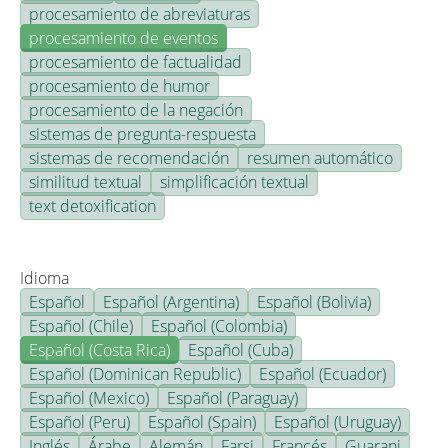
procesamiento de abreviaturas
procesamiento de eventos
procesamiento de factualidad
procesamiento de humor
procesamiento de la negación
sistemas de pregunta-respuesta
sistemas de recomendación
resumen automático
similitud textual
simplificación textual
text detoxification
Idioma
Español
Español (Argentina)
Español (Bolivia)
Español (Chile)
Español (Colombia)
Español (Costa Rica)
Español (Cuba)
Español (Dominican Republic)
Español (Ecuador)
Español (Mexico)
Español (Paraguay)
Español (Peru)
Español (Spain)
Español (Uruguay)
Inglés
Árabe
Alemán
Farsi
Francés
Guarani