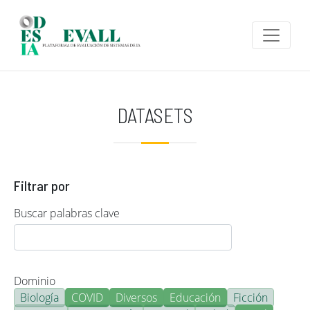
Pasar al contenido principal
DATASETS
Filtrar por
Buscar palabras clave
Dominio
Biología
COVID
Diversos
Educación
Ficción