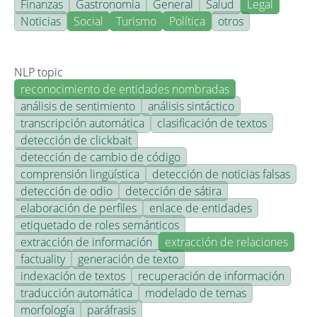
Finanzas
Gastronomía
General
Salud
Legal
Noticias
Social
Turismo
Política
otros
NLP topic
reconocimiento de entidades nombradas
análisis de sentimiento
análisis sintáctico
transcripción automática
clasificación de textos
detección de clickbait
detección de cambio de código
comprensión lingüística
detección de noticias falsas
detección de odio
detección de sátira
elaboración de perfiles
enlace de entidades
etiquetado de roles semánticos
extracción de información
extracción de relaciones
factuality
generación de texto
indexación de textos
recuperación de información
traducción automática
modelado de temas
morfología
paráfrasis