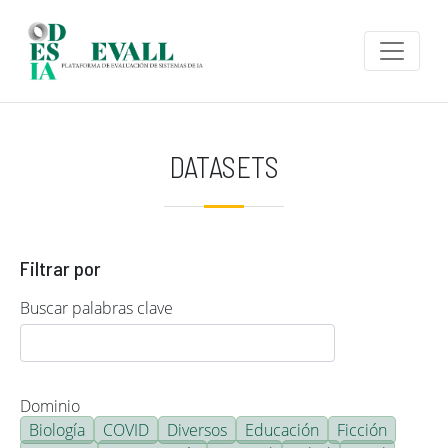
Pasar al contenido principal
DATASETS
Filtrar por
Buscar palabras clave
Dominio
Biología
COVID
Diversos
Educación
Ficción