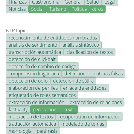
Finanzas
Gastronomía
General
Salud
Legal
Noticias
Social
Turismo
Política
otros
NLP topic
reconocimiento de entidades nombradas
análisis de sentimiento
análisis sintáctico
transcripción automática
clasificación de textos
detección de clickbait
detección de cambio de código
comprensión lingüística
detección de noticias falsas
detección de odio
detección de sátira
elaboración de perfiles
enlace de entidades
etiquetado de roles semánticos
extracción de información
extracción de relaciones
factuality
generación de texto
indexación de textos
recuperación de información
traducción automática
modelado de temas
morfología
paráfrasis