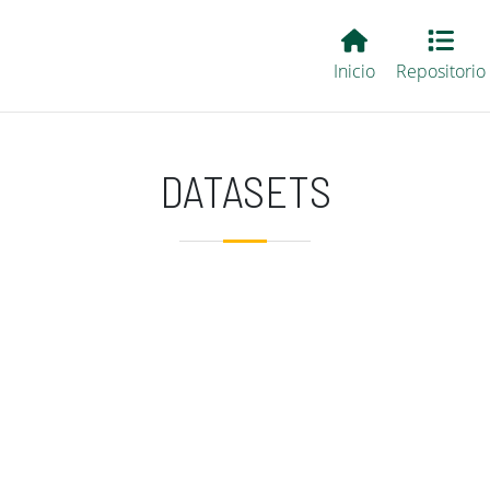
Main EvALL
Inicio
Repositorio
DATASETS