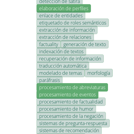
detección de sátira
elaboración de perfiles
enlace de entidades
etiquetado de roles semánticos
extracción de información
extracción de relaciones
factuality
generación de texto
indexación de textos
recuperación de información
traducción automática
modelado de temas
morfología
paráfrasis
procesamiento de abreviaturas
procesamiento de eventos
procesamiento de factualidad
procesamiento de humor
procesamiento de la negación
sistemas de pregunta-respuesta
sistemas de recomendación