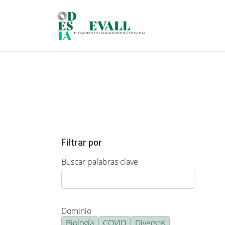
Pasar al contenido principal
Filtrar por
Buscar palabras clave
Dominio
Biología
COVID
Diversos