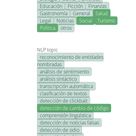
Educación
Ficción
Finanzas
Gastronomía
General
Salud
Legal
Noticias
Social
Turismo
Política
otros
NLP topic
reconocimiento de entidades
nombradas
análisis de sentimiento
análisis sintáctico
transcripción automática
clasificación de textos
detección de clickbait
detección de cambio de código
comprensión lingüística
detección de noticias falsas
detección de odio