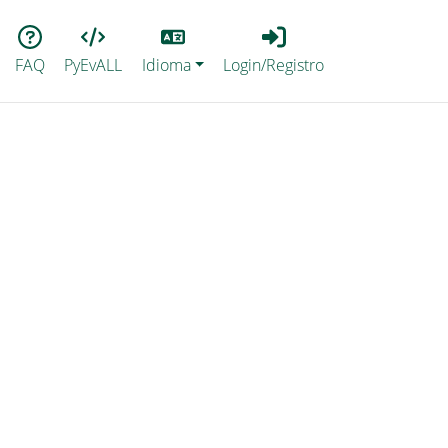
Lang
Login_Registro
FAQ
PyEvALL
Idioma
Login/Registro