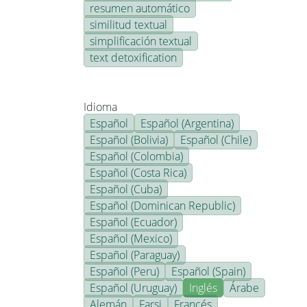
resumen automático
similitud textual
simplificación textual
text detoxification
Idioma
Español
Español (Argentina)
Español (Bolivia)
Español (Chile)
Español (Colombia)
Español (Costa Rica)
Español (Cuba)
Español (Dominican Republic)
Español (Ecuador)
Español (Mexico)
Español (Paraguay)
Español (Peru)
Español (Spain)
Español (Uruguay)
Inglés
Árabe
Alemán
Farsi
Francés