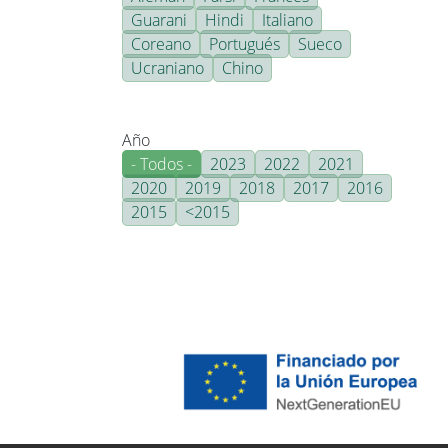
Guarani
Hindi
Italiano
Coreano
Portugués
Sueco
Ucraniano
Chino
Año
- Todos -
2023
2022
2021
2020
2019
2018
2017
2016
2015
<2015