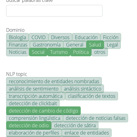
Buscar palabras clave
Dominio
Biología
COVID
Diversos
Educación
Ficción
Finanzas
Gastronomía
General
Salud
Legal
Noticias
Social
Turismo
Política
otros
NLP topic
reconocimiento de entidades nombradas
análisis de sentimiento
análisis sintáctico
transcripción automática
clasificación de textos
detección de clickbait
detección de cambio de código
comprensión lingüística
detección de noticias falsas
detección de odio
detección de sátira
elaboración de perfiles
enlace de entidades