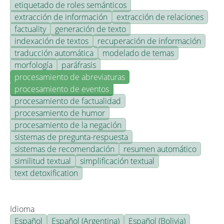
etiquetado de roles semánticos
extracción de información
extracción de relaciones
factuality
generación de texto
indexación de textos
recuperación de información
traducción automática
modelado de temas
morfología
paráfrasis
procesamiento de abreviaturas
procesamiento de eventos
procesamiento de factualidad
procesamiento de humor
procesamiento de la negación
sistemas de pregunta-respuesta
sistemas de recomendación
resumen automático
similitud textual
simplificación textual
text detoxification
Idioma
Español
Español (Argentina)
Español (Bolivia)