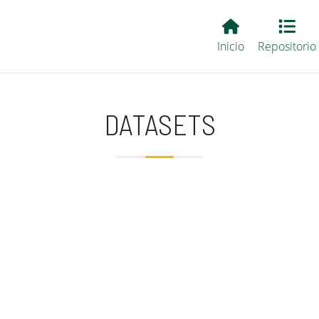
Main EvALL
Inicio
Repositorio
DATASETS