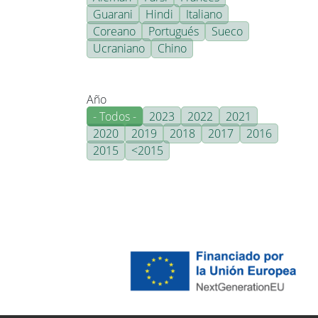
Guarani
Hindi
Italiano
Coreano
Portugués
Sueco
Ucraniano
Chino
Año
- Todos -
2023
2022
2021
2020
2019
2018
2017
2016
2015
<2015