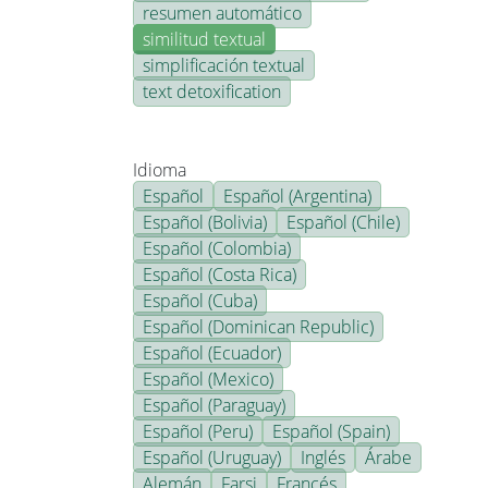
resumen automático
similitud textual
simplificación textual
text detoxification
Idioma
Español
Español (Argentina)
Español (Bolivia)
Español (Chile)
Español (Colombia)
Español (Costa Rica)
Español (Cuba)
Español (Dominican Republic)
Español (Ecuador)
Español (Mexico)
Español (Paraguay)
Español (Peru)
Español (Spain)
Español (Uruguay)
Inglés
Árabe
Alemán
Farsi
Francés