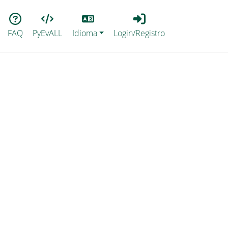
Lang
Login_Registro
FAQ
PyEvALL
Idioma
Login/Registro