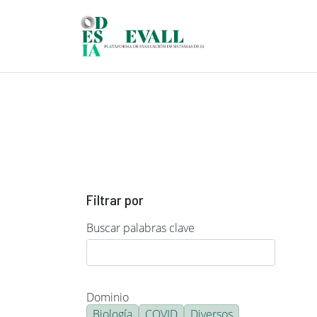
Pasar al contenido principal
Filtrar por
Buscar palabras clave
Dominio
Biología
COVID
Diversos