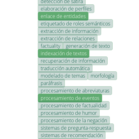
detección de sátira
elaboración de perfiles
enlace de entidades
etiquetado de roles semánticos
extracción de información
extracción de relaciones
factuality
generación de texto
indexación de textos
recuperación de información
traducción automática
modelado de temas
morfología
paráfrasis
procesamiento de abreviaturas
procesamiento de eventos
procesamiento de factualidad
procesamiento de humor
procesamiento de la negación
sistemas de pregunta-respuesta
sistemas de recomendación