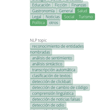
Educación
Ficción
Finanzas
Gastronomía
General
Salud
Legal
Noticias
Social
Turismo
Política
otros
NLP topic
reconocimiento de entidades
nombradas
análisis de sentimiento
análisis sintáctico
transcripción automática
clasificación de textos
detección de clickbait
detección de cambio de código
comprensión lingüística
detección de noticias falsas
detección de odio