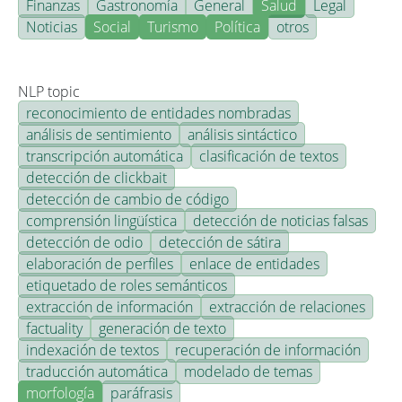
Finanzas
Gastronomía
General
Salud
Legal
Noticias
Social
Turismo
Política
otros
NLP topic
reconocimiento de entidades nombradas
análisis de sentimiento
análisis sintáctico
transcripción automática
clasificación de textos
detección de clickbait
detección de cambio de código
comprensión lingüística
detección de noticias falsas
detección de odio
detección de sátira
elaboración de perfiles
enlace de entidades
etiquetado de roles semánticos
extracción de información
extracción de relaciones
factuality
generación de texto
indexación de textos
recuperación de información
traducción automática
modelado de temas
morfología
paráfrasis