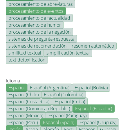
procesamiento de abreviaturas
procesamiento de eventos
procesamiento de factualidad
procesamiento de humor
procesamiento de la negación
sistemas de pregunta-respuesta
sistemas de recomendación
resumen automático
similitud textual
simplificación textual
text detoxification
Idioma
Español
Español (Argentina)
Español (Bolivia)
Español (Chile)
Español (Colombia)
Español (Costa Rica)
Español (Cuba)
Español (Dominican Republic)
Español (Ecuador)
Español (Mexico)
Español (Paraguay)
Español (Peru)
Español (Spain)
Español (Uruguay)
Inglés
Árabe
Alemán
Farsi
Francés
Guarani