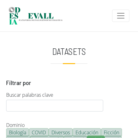
Pasar al contenido principal
DATASETS
Filtrar por
Buscar palabras clave
Dominio
Biología
COVID
Diversos
Educación
Ficción