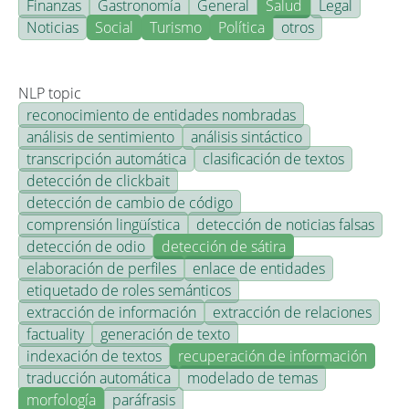
Finanzas
Gastronomía
General
Salud
Legal
Noticias
Social
Turismo
Política
otros
NLP topic
reconocimiento de entidades nombradas
análisis de sentimiento
análisis sintáctico
transcripción automática
clasificación de textos
detección de clickbait
detección de cambio de código
comprensión lingüística
detección de noticias falsas
detección de odio
detección de sátira
elaboración de perfiles
enlace de entidades
etiquetado de roles semánticos
extracción de información
extracción de relaciones
factuality
generación de texto
indexación de textos
recuperación de información
traducción automática
modelado de temas
morfología
paráfrasis