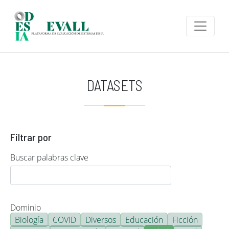
Pasar al contenido principal
DATASETS
Filtrar por
Buscar palabras clave
Dominio
Biología
COVID
Diversos
Educación
Ficción