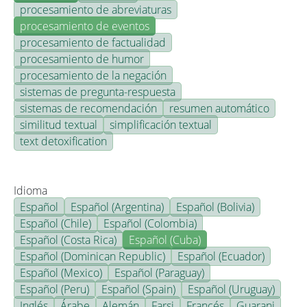
procesamiento de abreviaturas
procesamiento de eventos
procesamiento de factualidad
procesamiento de humor
procesamiento de la negación
sistemas de pregunta-respuesta
sistemas de recomendación
resumen automático
similitud textual
simplificación textual
text detoxification
Idioma
Español
Español (Argentina)
Español (Bolivia)
Español (Chile)
Español (Colombia)
Español (Costa Rica)
Español (Cuba)
Español (Dominican Republic)
Español (Ecuador)
Español (Mexico)
Español (Paraguay)
Español (Peru)
Español (Spain)
Español (Uruguay)
Inglés
Árabe
Alemán
Farsi
Francés
Guarani