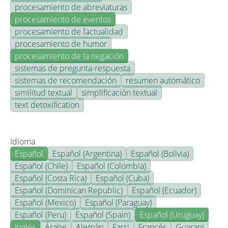
procesamiento de abreviaturas
procesamiento de eventos
procesamiento de factualidad
procesamiento de humor
procesamiento de la negación
sistemas de pregunta-respuesta
sistemas de recomendación
resumen automático
similitud textual
simplificación textual
text detoxification
Idioma
Español
Español (Argentina)
Español (Bolivia)
Español (Chile)
Español (Colombia)
Español (Costa Rica)
Español (Cuba)
Español (Dominican Republic)
Español (Ecuador)
Español (Mexico)
Español (Paraguay)
Español (Peru)
Español (Spain)
Español (Uruguay)
Inglés
Árabe
Alemán
Farsi
Francés
Guarani