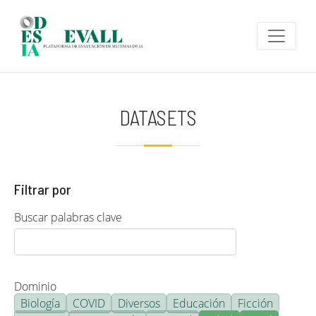
Pasar al contenido principal
DATASETS
Filtrar por
Buscar palabras clave
Dominio
Biología
COVID
Diversos
Educación
Ficción