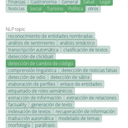
Finanzas
Gastronomía
General
Salud
Legal
Noticias
Social
Turismo
Política
otros
NLP topic
reconocimiento de entidades nombradas
análisis de sentimiento
análisis sintáctico
transcripción automática
clasificación de textos
detección de clickbait
detección de cambio de código
comprensión lingüística
detección de noticias falsas
detección de odio
detección de sátira
elaboración de perfiles
enlace de entidades
etiquetado de roles semánticos
extracción de información
extracción de relaciones
factuality
generación de texto
indexación de textos
recuperación de información
traducción automática
modelado de temas
morfología
paráfrasis