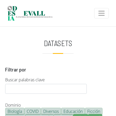
Pasar al contenido principal
DATASETS
Filtrar por
Buscar palabras clave
Dominio
Biología
COVID
Diversos
Educación
Ficción