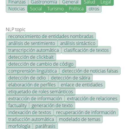
Finanzas
Gastronomía
General
Salud
Legal
Noticias
Social
Turismo
Política
otros
NLP topic
reconocimiento de entidades nombradas
análisis de sentimiento
análisis sintáctico
transcripción automática
clasificación de textos
detección de clickbait
detección de cambio de código
comprensión lingüística
detección de noticias falsas
detección de odio
detección de sátira
elaboración de perfiles
enlace de entidades
etiquetado de roles semánticos
extracción de información
extracción de relaciones
factuality
generación de texto
indexación de textos
recuperación de información
traducción automática
modelado de temas
morfología
paráfrasis