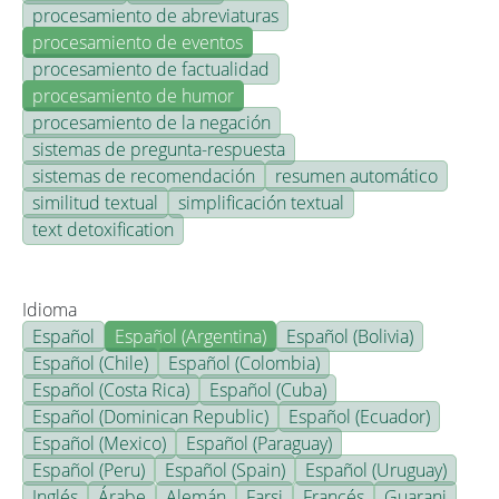
procesamiento de abreviaturas
procesamiento de eventos
procesamiento de factualidad
procesamiento de humor
procesamiento de la negación
sistemas de pregunta-respuesta
sistemas de recomendación
resumen automático
similitud textual
simplificación textual
text detoxification
Idioma
Español
Español (Argentina)
Español (Bolivia)
Español (Chile)
Español (Colombia)
Español (Costa Rica)
Español (Cuba)
Español (Dominican Republic)
Español (Ecuador)
Español (Mexico)
Español (Paraguay)
Español (Peru)
Español (Spain)
Español (Uruguay)
Inglés
Árabe
Alemán
Farsi
Francés
Guarani