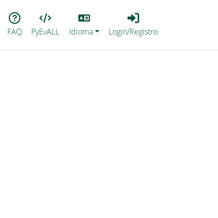
Lang
Login_Registro
FAQ
PyEvALL
Idioma
Login/Registro