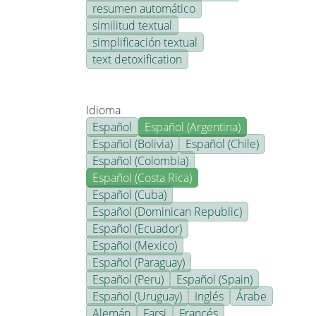
resumen automático
similitud textual
simplificación textual
text detoxification
Idioma
Español
Español (Argentina)
Español (Bolivia)
Español (Chile)
Español (Colombia)
Español (Costa Rica)
Español (Cuba)
Español (Dominican Republic)
Español (Ecuador)
Español (Mexico)
Español (Paraguay)
Español (Peru)
Español (Spain)
Español (Uruguay)
Inglés
Árabe
Alemán
Farsi
Francés