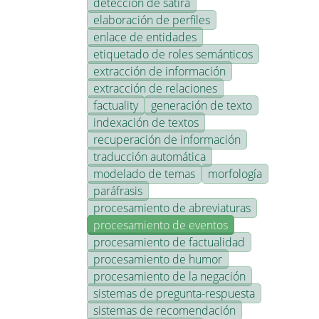
detección de sátira
elaboración de perfiles
enlace de entidades
etiquetado de roles semánticos
extracción de información
extracción de relaciones
factuality
generación de texto
indexación de textos
recuperación de información
traducción automática
modelado de temas
morfología
paráfrasis
procesamiento de abreviaturas
procesamiento de eventos
procesamiento de factualidad
procesamiento de humor
procesamiento de la negación
sistemas de pregunta-respuesta
sistemas de recomendación