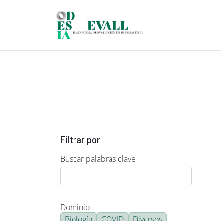
Pasar al contenido principal
Filtrar por
Buscar palabras clave
Dominio
Biología
COVID
Diversos