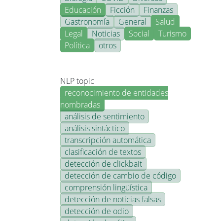
Educación
Ficción
Finanzas
Gastronomía
General
Salud
Legal
Noticias
Social
Turismo
Política
otros
NLP topic
reconocimiento de entidades
nombradas
análisis de sentimiento
análisis sintáctico
transcripción automática
clasificación de textos
detección de clickbait
detección de cambio de código
comprensión lingüística
detección de noticias falsas
detección de odio