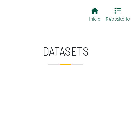
Main EvALL
Inicio
Repositorio
DATASETS