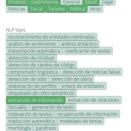
Finanzas
Gastronomía
General
Salud
Legal
Noticias
Social
Turismo
Política
otros
NLP topic
reconocimiento de entidades nombradas
análisis de sentimiento
análisis sintáctico
transcripción automática
clasificación de textos
detección de clickbait
detección de cambio de código
comprensión lingüística
detección de noticias falsas
detección de odio
detección de sátira
elaboración de perfiles
enlace de entidades
etiquetado de roles semánticos
extracción de información
extracción de relaciones
factuality
generación de texto
indexación de textos
recuperación de información
traducción automática
modelado de temas
morfología
paráfrasis