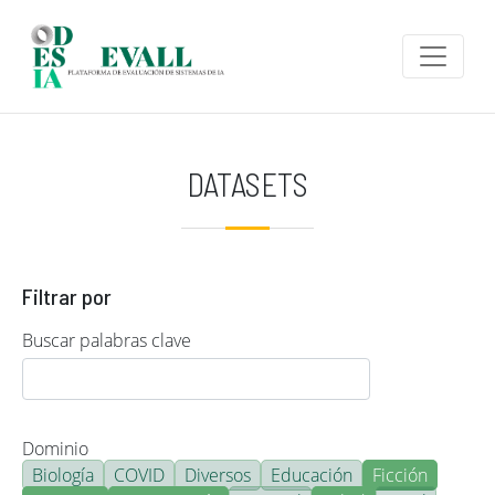
Pasar al contenido principal
DATASETS
Filtrar por
Buscar palabras clave
Dominio
Biología
COVID
Diversos
Educación
Ficción