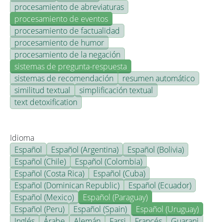
procesamiento de abreviaturas
procesamiento de eventos
procesamiento de factualidad
procesamiento de humor
procesamiento de la negación
sistemas de pregunta-respuesta
sistemas de recomendación
resumen automático
similitud textual
simplificación textual
text detoxification
Idioma
Español
Español (Argentina)
Español (Bolivia)
Español (Chile)
Español (Colombia)
Español (Costa Rica)
Español (Cuba)
Español (Dominican Republic)
Español (Ecuador)
Español (Mexico)
Español (Paraguay)
Español (Peru)
Español (Spain)
Español (Uruguay)
Inglés
Árabe
Alemán
Farsi
Francés
Guarani