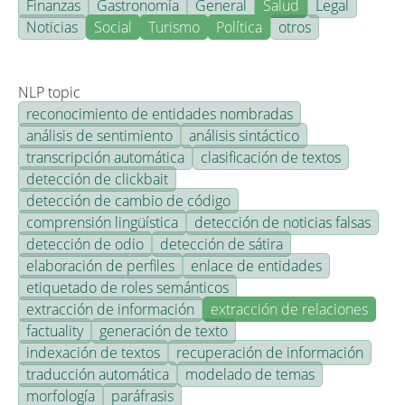
Finanzas
Gastronomía
General
Salud
Legal
Noticias
Social
Turismo
Política
otros
NLP topic
reconocimiento de entidades nombradas
análisis de sentimiento
análisis sintáctico
transcripción automática
clasificación de textos
detección de clickbait
detección de cambio de código
comprensión lingüística
detección de noticias falsas
detección de odio
detección de sátira
elaboración de perfiles
enlace de entidades
etiquetado de roles semánticos
extracción de información
extracción de relaciones
factuality
generación de texto
indexación de textos
recuperación de información
traducción automática
modelado de temas
morfología
paráfrasis