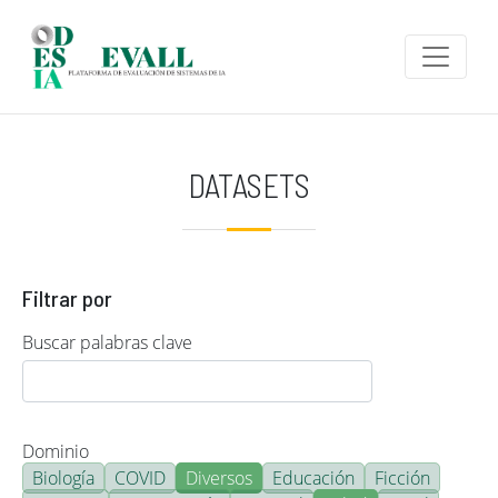
Pasar al contenido principal
DATASETS
Filtrar por
Buscar palabras clave
Dominio
Biología
COVID
Diversos
Educación
Ficción