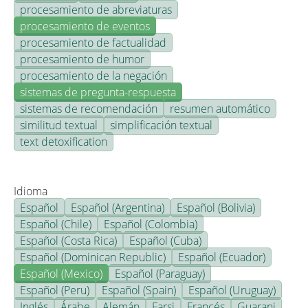
procesamiento de abreviaturas
procesamiento de eventos
procesamiento de factualidad
procesamiento de humor
procesamiento de la negación
sistemas de pregunta-respuesta
sistemas de recomendación
resumen automático
similitud textual
simplificación textual
text detoxification
Idioma
Español
Español (Argentina)
Español (Bolivia)
Español (Chile)
Español (Colombia)
Español (Costa Rica)
Español (Cuba)
Español (Dominican Republic)
Español (Ecuador)
Español (Mexico)
Español (Paraguay)
Español (Peru)
Español (Spain)
Español (Uruguay)
Inglés
Árabe
Alemán
Farsi
Francés
Guarani