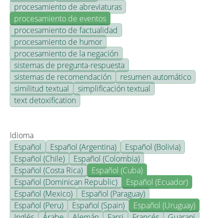
procesamiento de abreviaturas
procesamiento de eventos
procesamiento de factualidad
procesamiento de humor
procesamiento de la negación
sistemas de pregunta-respuesta
sistemas de recomendación
resumen automático
similitud textual
simplificación textual
text detoxification
Idioma
Español
Español (Argentina)
Español (Bolivia)
Español (Chile)
Español (Colombia)
Español (Costa Rica)
Español (Cuba)
Español (Dominican Republic)
Español (Ecuador)
Español (Mexico)
Español (Paraguay)
Español (Peru)
Español (Spain)
Español (Uruguay)
Inglés
Árabe
Alemán
Farsi
Francés
Guarani