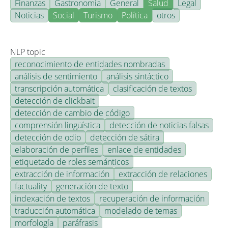
Finanzas
Gastronomía
General
Salud
Legal
Noticias
Social
Turismo
Política
otros
NLP topic
reconocimiento de entidades nombradas
análisis de sentimiento
análisis sintáctico
transcripción automática
clasificación de textos
detección de clickbait
detección de cambio de código
comprensión lingüística
detección de noticias falsas
detección de odio
detección de sátira
elaboración de perfiles
enlace de entidades
etiquetado de roles semánticos
extracción de información
extracción de relaciones
factuality
generación de texto
indexación de textos
recuperación de información
traducción automática
modelado de temas
morfología
paráfrasis