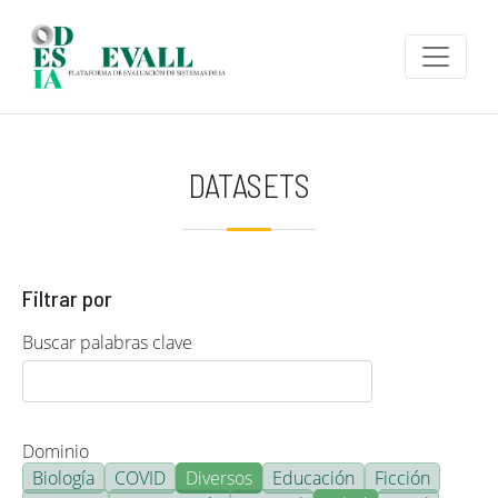
Pasar al contenido principal
DATASETS
Filtrar por
Buscar palabras clave
Dominio
Biología
COVID
Diversos
Educación
Ficción