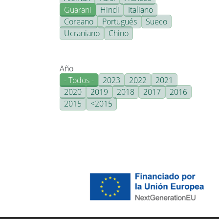
Guarani
Hindi
Italiano
Coreano
Portugués
Sueco
Ucraniano
Chino
Año
- Todos -
2023
2022
2021
2020
2019
2018
2017
2016
2015
<2015