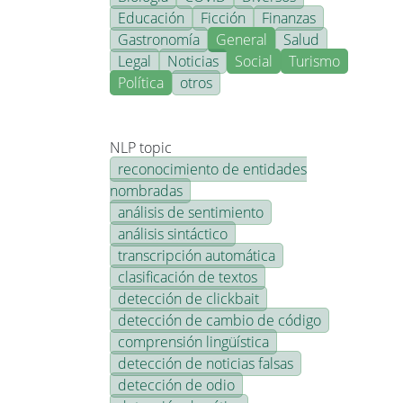
Educación
Ficción
Finanzas
Gastronomía
General
Salud
Legal
Noticias
Social
Turismo
Política
otros
NLP topic
reconocimiento de entidades
nombradas
análisis de sentimiento
análisis sintáctico
transcripción automática
clasificación de textos
detección de clickbait
detección de cambio de código
comprensión lingüística
detección de noticias falsas
detección de odio