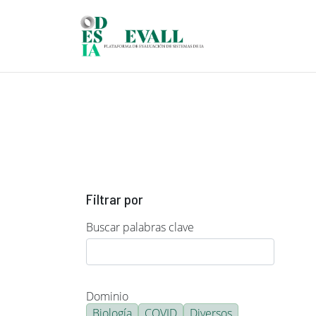
Pasar al contenido principal
Filtrar por
Buscar palabras clave
Dominio
Biología
COVID
Diversos