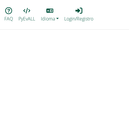
Lang
Login_Registro
FAQ
PyEvALL
Idioma
Login/Registro