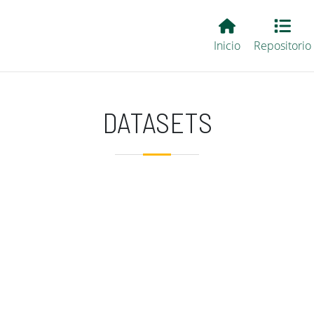
Main EvALL
Inicio
Repositorio
DATASETS