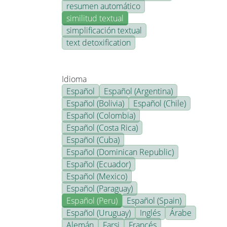
resumen automático
similitud textual
simplificación textual
text detoxification
Idioma
Español
Español (Argentina)
Español (Bolivia)
Español (Chile)
Español (Colombia)
Español (Costa Rica)
Español (Cuba)
Español (Dominican Republic)
Español (Ecuador)
Español (Mexico)
Español (Paraguay)
Español (Peru)
Español (Spain)
Español (Uruguay)
Inglés
Árabe
Alemán
Farsi
Francés