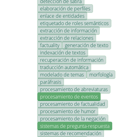
detección de sátira
elaboración de perfiles
enlace de entidades
etiquetado de roles semánticos
extracción de información
extracción de relaciones
factuality
generación de texto
indexación de textos
recuperación de información
traducción automática
modelado de temas
morfología
paráfrasis
procesamiento de abreviaturas
procesamiento de eventos
procesamiento de factualidad
procesamiento de humor
procesamiento de la negación
sistemas de pregunta-respuesta
sistemas de recomendación