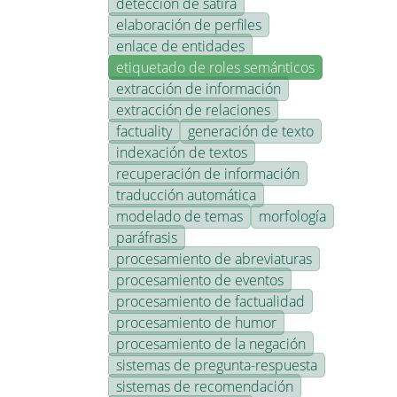
detección de sátira
elaboración de perfiles
enlace de entidades
etiquetado de roles semánticos
extracción de información
extracción de relaciones
factuality
generación de texto
indexación de textos
recuperación de información
traducción automática
modelado de temas
morfología
paráfrasis
procesamiento de abreviaturas
procesamiento de eventos
procesamiento de factualidad
procesamiento de humor
procesamiento de la negación
sistemas de pregunta-respuesta
sistemas de recomendación