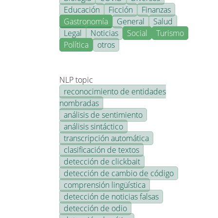
Educación
Ficción
Finanzas
Gastronomía
General
Salud
Legal
Noticias
Social
Turismo
Política
otros
NLP topic
reconocimiento de entidades
nombradas
análisis de sentimiento
análisis sintáctico
transcripción automática
clasificación de textos
detección de clickbait
detección de cambio de código
comprensión lingüística
detección de noticias falsas
detección de odio