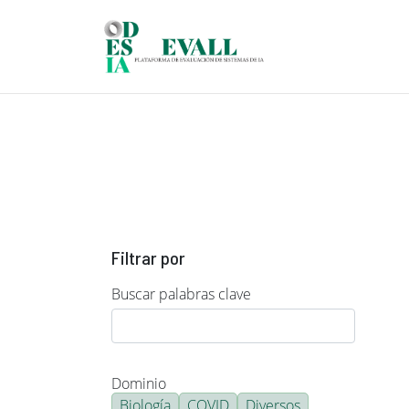
Pasar al contenido principal
Filtrar por
Buscar palabras clave
Dominio
Biología
COVID
Diversos