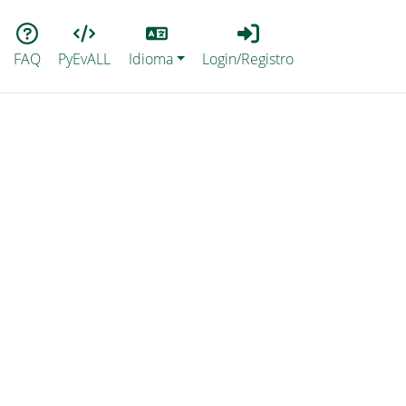
Lang
Login_Registro
FAQ
PyEvALL
Idioma
Login/Registro