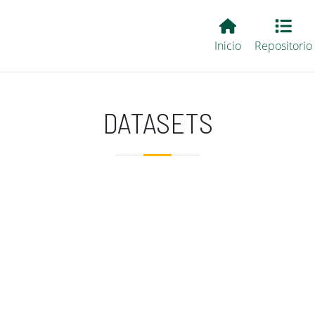
Main EvALL
Inicio
Repositorio
DATASETS