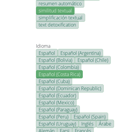
resumen automático
similitud textual
simplificación textual
text detoxification
Idioma
Español
Español (Argentina)
Español (Bolivia)
Español (Chile)
Español (Colombia)
Español (Costa Rica)
Español (Cuba)
Español (Dominican Republic)
Español (Ecuador)
Español (Mexico)
Español (Paraguay)
Español (Peru)
Español (Spain)
Español (Uruguay)
Inglés
Árabe
Alemán
Farsi
Francés