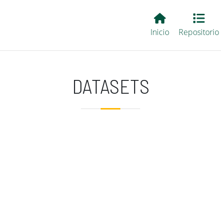
Main EvALL
Inicio
Repositorio
DATASETS