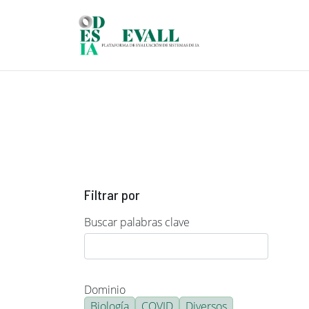
Pasar al contenido principal
Filtrar por
Buscar palabras clave
Dominio
Biología
COVID
Diversos