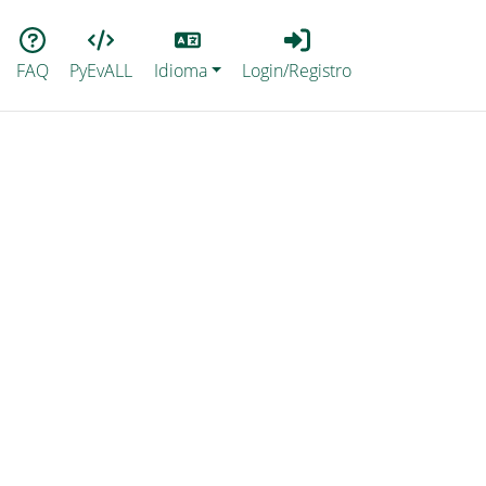
Lang
Login_Registro
FAQ
PyEvALL
Idioma
Login/Registro