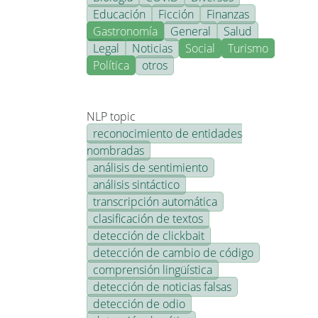
Educación
Ficción
Finanzas
Gastronomía
General
Salud
Legal
Noticias
Social
Turismo
Política
otros
NLP topic
reconocimiento de entidades
nombradas
análisis de sentimiento
análisis sintáctico
transcripción automática
clasificación de textos
detección de clickbait
detección de cambio de código
comprensión lingüística
detección de noticias falsas
detección de odio