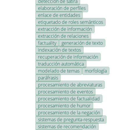
detección de sátira
elaboración de perfiles
enlace de entidades
etiquetado de roles semánticos
extracción de información
extracción de relaciones
factuality
generación de texto
indexación de textos
recuperación de información
traducción automática
modelado de temas
morfología
paráfrasis
procesamiento de abreviaturas
procesamiento de eventos
procesamiento de factualidad
procesamiento de humor
procesamiento de la negación
sistemas de pregunta-respuesta
sistemas de recomendación