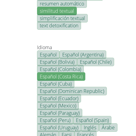
resumen automático
similitud textual
simplificación textual
text detoxification
Idioma
Español
Español (Argentina)
Español (Bolivia)
Español (Chile)
Español (Colombia)
Español (Costa Rica)
Español (Cuba)
Español (Dominican Republic)
Español (Ecuador)
Español (Mexico)
Español (Paraguay)
Español (Peru)
Español (Spain)
Español (Uruguay)
Inglés
Árabe
Alemán
Farsi
Francés