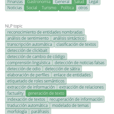
Finanzas
Gastronomía
General
Salud
Legal
Noticias
Social
Turismo
Política
otros
NLP topic
reconocimiento de entidades nombradas
análisis de sentimiento
análisis sintáctico
transcripción automática
clasificación de textos
detección de clickbait
detección de cambio de código
comprensión lingüística
detección de noticias falsas
detección de odio
detección de sátira
elaboración de perfiles
enlace de entidades
etiquetado de roles semánticos
extracción de información
extracción de relaciones
factuality
generación de texto
indexación de textos
recuperación de información
traducción automática
modelado de temas
morfología
paráfrasis