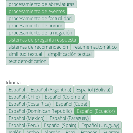
procesamiento de abreviaturas
procesamiento de eventos
procesamiento de factualidad
procesamiento de humor
procesamiento de la negación
sistemas de pregunta-respuesta
sistemas de recomendación
resumen automático
similitud textual
simplificación textual
text detoxification
Idioma
Español
Español (Argentina)
Español (Bolivia)
Español (Chile)
Español (Colombia)
Español (Costa Rica)
Español (Cuba)
Español (Dominican Republic)
Español (Ecuador)
Español (Mexico)
Español (Paraguay)
Español (Peru)
Español (Spain)
Español (Uruguay)
Inglés
Árabe
Alemán
Farsi
Francés
Guarani