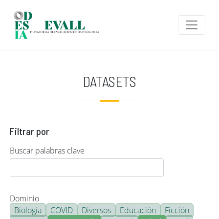
Pasar al contenido principal
DATASETS
Filtrar por
Buscar palabras clave
Dominio
Biología
COVID
Diversos
Educación
Ficción