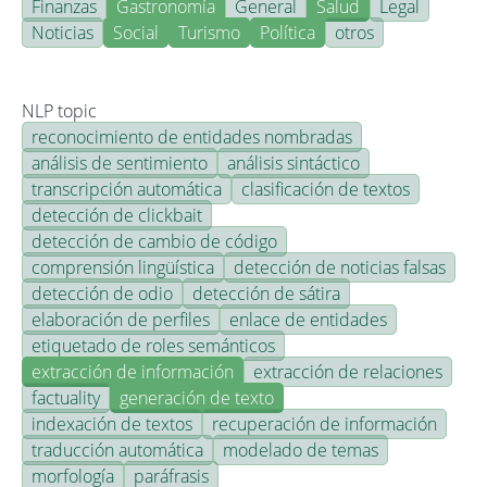
Finanzas
Gastronomía
General
Salud
Legal
Noticias
Social
Turismo
Política
otros
NLP topic
reconocimiento de entidades nombradas
análisis de sentimiento
análisis sintáctico
transcripción automática
clasificación de textos
detección de clickbait
detección de cambio de código
comprensión lingüística
detección de noticias falsas
detección de odio
detección de sátira
elaboración de perfiles
enlace de entidades
etiquetado de roles semánticos
extracción de información
extracción de relaciones
factuality
generación de texto
indexación de textos
recuperación de información
traducción automática
modelado de temas
morfología
paráfrasis