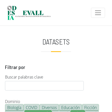
Pasar al contenido principal
DATASETS
Filtrar por
Buscar palabras clave
Dominio
Biología
COVID
Diversos
Educación
Ficción