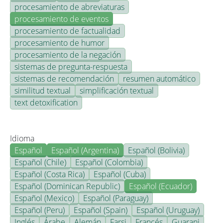
procesamiento de abreviaturas
procesamiento de eventos
procesamiento de factualidad
procesamiento de humor
procesamiento de la negación
sistemas de pregunta-respuesta
sistemas de recomendación
resumen automático
similitud textual
simplificación textual
text detoxification
Idioma
Español
Español (Argentina)
Español (Bolivia)
Español (Chile)
Español (Colombia)
Español (Costa Rica)
Español (Cuba)
Español (Dominican Republic)
Español (Ecuador)
Español (Mexico)
Español (Paraguay)
Español (Peru)
Español (Spain)
Español (Uruguay)
Inglés
Árabe
Alemán
Farsi
Francés
Guarani