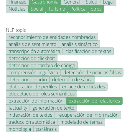
Finanzas
Gastronomía
General
Salud
Legal
Noticias
Social
Turismo
Política
otros
NLP topic
reconocimiento de entidades nombradas
análisis de sentimiento
análisis sintáctico
transcripción automática
clasificación de textos
detección de clickbait
detección de cambio de código
comprensión lingüística
detección de noticias falsas
detección de odio
detección de sátira
elaboración de perfiles
enlace de entidades
etiquetado de roles semánticos
extracción de información
extracción de relaciones
factuality
generación de texto
indexación de textos
recuperación de información
traducción automática
modelado de temas
morfología
paráfrasis