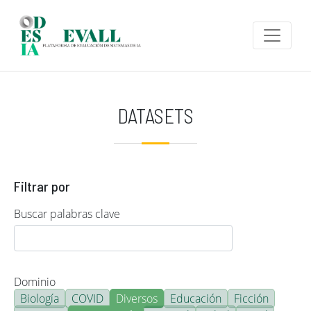
Pasar al contenido principal
DATASETS
Filtrar por
Buscar palabras clave
Dominio
Biología
COVID
Diversos
Educación
Ficción