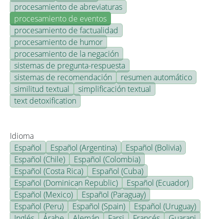
procesamiento de abreviaturas
procesamiento de eventos
procesamiento de factualidad
procesamiento de humor
procesamiento de la negación
sistemas de pregunta-respuesta
sistemas de recomendación
resumen automático
similitud textual
simplificación textual
text detoxification
Idioma
Español
Español (Argentina)
Español (Bolivia)
Español (Chile)
Español (Colombia)
Español (Costa Rica)
Español (Cuba)
Español (Dominican Republic)
Español (Ecuador)
Español (Mexico)
Español (Paraguay)
Español (Peru)
Español (Spain)
Español (Uruguay)
Inglés
Árabe
Alemán
Farsi
Francés
Guarani