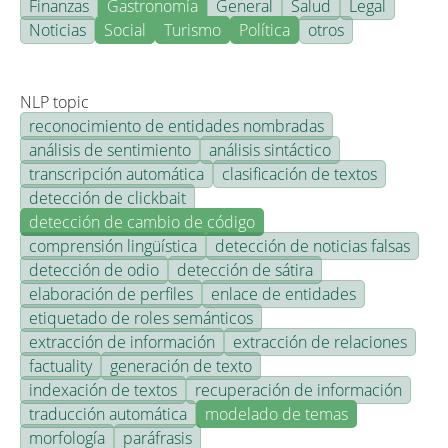
Finanzas
Gastronomía
General
Salud
Legal
Noticias
Social
Turismo
Política
otros
NLP topic
reconocimiento de entidades nombradas
análisis de sentimiento
análisis sintáctico
transcripción automática
clasificación de textos
detección de clickbait
detección de cambio de código
comprensión lingüística
detección de noticias falsas
detección de odio
detección de sátira
elaboración de perfiles
enlace de entidades
etiquetado de roles semánticos
extracción de información
extracción de relaciones
factuality
generación de texto
indexación de textos
recuperación de información
traducción automática
modelado de temas
morfología
paráfrasis