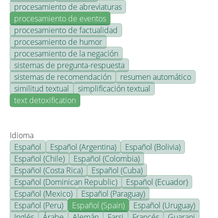
procesamiento de abreviaturas
procesamiento de eventos
procesamiento de factualidad
procesamiento de humor
procesamiento de la negación
sistemas de pregunta-respuesta
sistemas de recomendación
resumen automático
similitud textual
simplificación textual
text detoxification
Idioma
Español
Español (Argentina)
Español (Bolivia)
Español (Chile)
Español (Colombia)
Español (Costa Rica)
Español (Cuba)
Español (Dominican Republic)
Español (Ecuador)
Español (Mexico)
Español (Paraguay)
Español (Peru)
Español (Spain)
Español (Uruguay)
Inglés
Árabe
Alemán
Farsi
Francés
Guarani