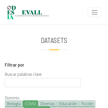
Pasar al contenido principal
DATASETS
Filtrar por
Buscar palabras clave
Dominio
Biología
COVID
Diversos
Educación
Ficción