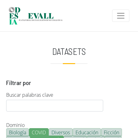
Pasar al contenido principal
DATASETS
Filtrar por
Buscar palabras clave
Dominio
Biología
COVID
Diversos
Educación
Ficción