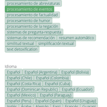
procesamiento de abreviaturas
procesamiento de eventos
procesamiento de factualidad
procesamiento de humor
procesamiento de la negación
sistemas de pregunta-respuesta
sistemas de recomendación
resumen automático
similitud textual
simplificación textual
text detoxification
Idioma
Español
Español (Argentina)
Español (Bolivia)
Español (Chile)
Español (Colombia)
Español (Costa Rica)
Español (Cuba)
Español (Dominican Republic)
Español (Ecuador)
Español (Mexico)
Español (Paraguay)
Español (Peru)
Español (Spain)
Español (Uruguay)
Inglés
Árabe
Alemán
Farsi
Francés
Guarani