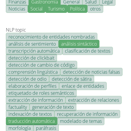
Finanzas
Gastronomía
General
Salud
Legal
Noticias
Social
Turismo
Política
otros
NLP topic
reconocimiento de entidades nombradas
análisis de sentimiento
análisis sintáctico
transcripción automática
clasificación de textos
detección de clickbait
detección de cambio de código
comprensión lingüística
detección de noticias falsas
detección de odio
detección de sátira
elaboración de perfiles
enlace de entidades
etiquetado de roles semánticos
extracción de información
extracción de relaciones
factuality
generación de texto
indexación de textos
recuperación de información
traducción automática
modelado de temas
morfología
paráfrasis