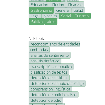
Educación
Ficción
Finanzas
Gastronomía
General
Salud
Legal
Noticias
Social
Turismo
Política
otros
NLP topic
reconocimiento de entidades
nombradas
análisis de sentimiento
análisis sintáctico
transcripción automática
clasificación de textos
detección de clickbait
detección de cambio de código
comprensión lingüística
detección de noticias falsas
detección de odio