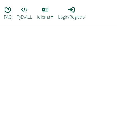
Lang
Login_Registro
FAQ
PyEvALL
Idioma
Login/Registro