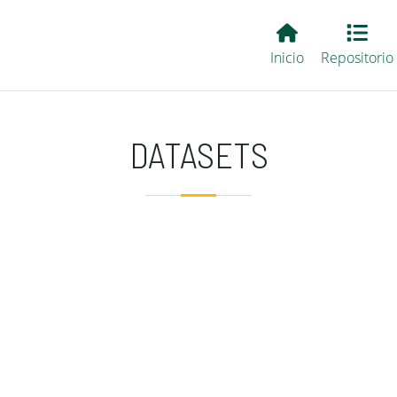
Main EvALL
Inicio
Repositorio
DATASETS