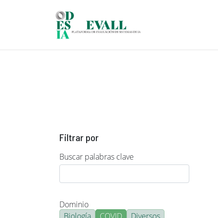
Pasar al contenido principal
Filtrar por
Buscar palabras clave
Dominio
Biología
COVID
Diversos