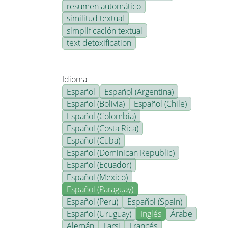
resumen automático
similitud textual
simplificación textual
text detoxification
Idioma
Español
Español (Argentina)
Español (Bolivia)
Español (Chile)
Español (Colombia)
Español (Costa Rica)
Español (Cuba)
Español (Dominican Republic)
Español (Ecuador)
Español (Mexico)
Español (Paraguay)
Español (Peru)
Español (Spain)
Español (Uruguay)
Inglés
Árabe
Alemán
Farsi
Francés