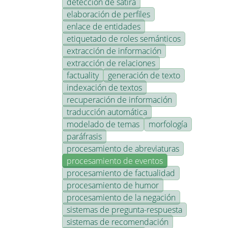
detección de sátira
elaboración de perfiles
enlace de entidades
etiquetado de roles semánticos
extracción de información
extracción de relaciones
factuality
generación de texto
indexación de textos
recuperación de información
traducción automática
modelado de temas
morfología
paráfrasis
procesamiento de abreviaturas
procesamiento de eventos
procesamiento de factualidad
procesamiento de humor
procesamiento de la negación
sistemas de pregunta-respuesta
sistemas de recomendación