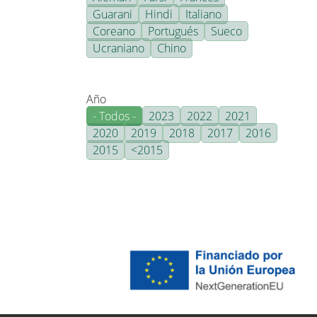
Guarani
Hindi
Italiano
Coreano
Portugués
Sueco
Ucraniano
Chino
Año
- Todos -
2023
2022
2021
2020
2019
2018
2017
2016
2015
<2015