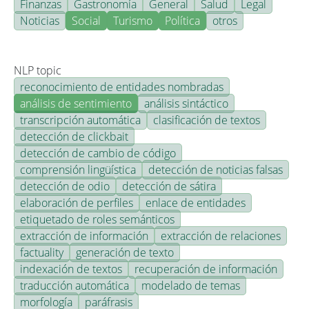
Finanzas
Gastronomía
General
Salud
Legal
Noticias
Social
Turismo
Política
otros
NLP topic
reconocimiento de entidades nombradas
análisis de sentimiento
análisis sintáctico
transcripción automática
clasificación de textos
detección de clickbait
detección de cambio de código
comprensión lingüística
detección de noticias falsas
detección de odio
detección de sátira
elaboración de perfiles
enlace de entidades
etiquetado de roles semánticos
extracción de información
extracción de relaciones
factuality
generación de texto
indexación de textos
recuperación de información
traducción automática
modelado de temas
morfología
paráfrasis