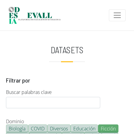
Pasar al contenido principal
DATASETS
Filtrar por
Buscar palabras clave
Dominio
Biología
COVID
Diversos
Educación
Ficción