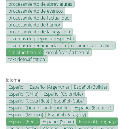
procesamiento de abreviaturas
procesamiento de eventos
procesamiento de factualidad
procesamiento de humor
procesamiento de la negación
sistemas de pregunta-respuesta
sistemas de recomendación
resumen automático
similitud textual
simplificación textual
text detoxification
Idioma
Español
Español (Argentina)
Español (Bolivia)
Español (Chile)
Español (Colombia)
Español (Costa Rica)
Español (Cuba)
Español (Dominican Republic)
Español (Ecuador)
Español (Mexico)
Español (Paraguay)
Español (Peru)
Español (Spain)
Español (Uruguay)
Inglés
Árabe
Alemán
Farsi
Francés
Guarani