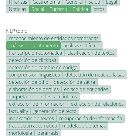
Finanzas
Gastronomía
General
Salud
Legal
Noticias
Social
Turismo
Política
otros
NLP topic
reconocimiento de entidades nombradas
análisis de sentimiento
análisis sintáctico
transcripción automática
clasificación de textos
detección de clickbait
detección de cambio de código
comprensión lingüística
detección de noticias falsas
detección de odio
detección de sátira
elaboración de perfiles
enlace de entidades
etiquetado de roles semánticos
extracción de información
extracción de relaciones
factuality
generación de texto
indexación de textos
recuperación de información
traducción automática
modelado de temas
morfología
paráfrasis