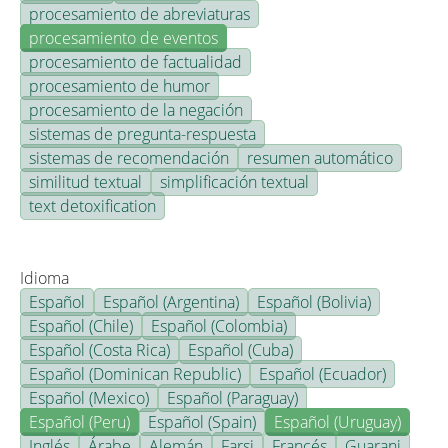
procesamiento de abreviaturas
procesamiento de eventos
procesamiento de factualidad
procesamiento de humor
procesamiento de la negación
sistemas de pregunta-respuesta
sistemas de recomendación
resumen automático
similitud textual
simplificación textual
text detoxification
Idioma
Español
Español (Argentina)
Español (Bolivia)
Español (Chile)
Español (Colombia)
Español (Costa Rica)
Español (Cuba)
Español (Dominican Republic)
Español (Ecuador)
Español (Mexico)
Español (Paraguay)
Español (Peru)
Español (Spain)
Español (Uruguay)
Inglés
Árabe
Alemán
Farsi
Francés
Guarani