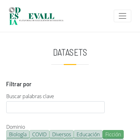
Pasar al contenido principal
DATASETS
Filtrar por
Buscar palabras clave
Dominio
Biología
COVID
Diversos
Educación
Ficción