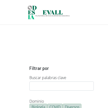
Pasar al contenido principal
Filtrar por
Buscar palabras clave
Dominio
Biología
COVID
Diversos