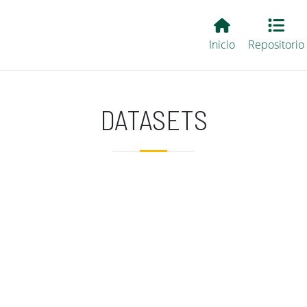
Main EvALL
Inicio
Repositorio
DATASETS