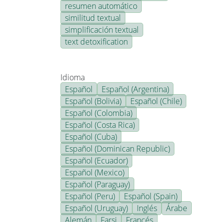
resumen automático
similitud textual
simplificación textual
text detoxification
Idioma
Español
Español (Argentina)
Español (Bolivia)
Español (Chile)
Español (Colombia)
Español (Costa Rica)
Español (Cuba)
Español (Dominican Republic)
Español (Ecuador)
Español (Mexico)
Español (Paraguay)
Español (Peru)
Español (Spain)
Español (Uruguay)
Inglés
Árabe
Alemán
Farsi
Francés