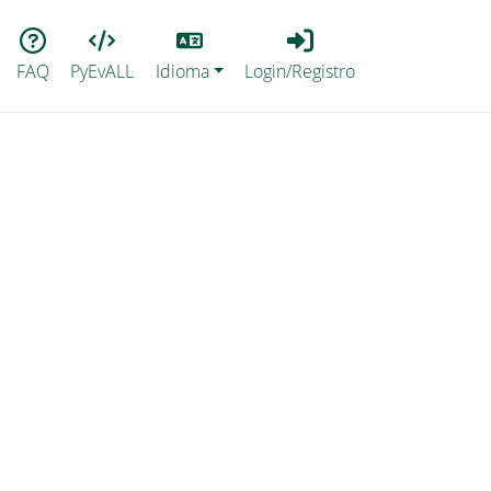
Lang
Login_Registro
FAQ
PyEvALL
Idioma
Login/Registro