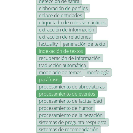
detección de sátira
elaboración de perfiles
enlace de entidades
etiquetado de roles semánticos
extracción de información
extracción de relaciones
factuality
generación de texto
indexación de textos
recuperación de información
traducción automática
modelado de temas
morfología
paráfrasis
procesamiento de abreviaturas
procesamiento de eventos
procesamiento de factualidad
procesamiento de humor
procesamiento de la negación
sistemas de pregunta-respuesta
sistemas de recomendación