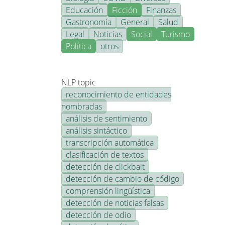
Educación
Ficción
Finanzas
Gastronomía
General
Salud
Legal
Noticias
Social
Turismo
Política
otros
NLP topic
reconocimiento de entidades
nombradas
análisis de sentimiento
análisis sintáctico
transcripción automática
clasificación de textos
detección de clickbait
detección de cambio de código
comprensión lingüística
detección de noticias falsas
detección de odio