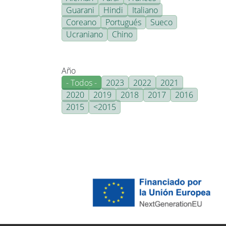
Guarani
Hindi
Italiano
Coreano
Portugués
Sueco
Ucraniano
Chino
Año
- Todos -
2023
2022
2021
2020
2019
2018
2017
2016
2015
<2015