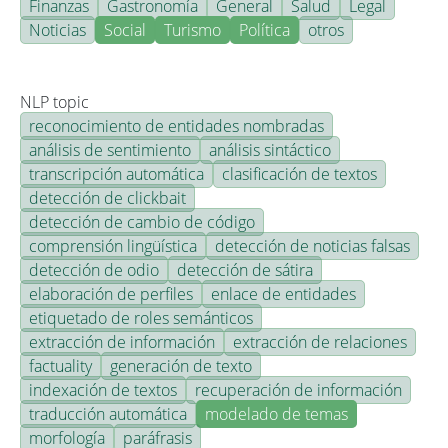
Finanzas
Gastronomía
General
Salud
Legal
Noticias
Social
Turismo
Política
otros
NLP topic
reconocimiento de entidades nombradas
análisis de sentimiento
análisis sintáctico
transcripción automática
clasificación de textos
detección de clickbait
detección de cambio de código
comprensión lingüística
detección de noticias falsas
detección de odio
detección de sátira
elaboración de perfiles
enlace de entidades
etiquetado de roles semánticos
extracción de información
extracción de relaciones
factuality
generación de texto
indexación de textos
recuperación de información
traducción automática
modelado de temas
morfología
paráfrasis