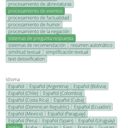
procesamiento de abreviaturas
procesamiento de eventos
procesamiento de factualidad
procesamiento de humor
procesamiento de la negación
sistemas de pregunta-respuesta
sistemas de recomendación
resumen automático
similitud textual
simplificación textual
text detoxification
Idioma
Español
Español (Argentina)
Español (Bolivia)
Español (Chile)
Español (Colombia)
Español (Costa Rica)
Español (Cuba)
Español (Dominican Republic)
Español (Ecuador)
Español (Mexico)
Español (Paraguay)
Español (Peru)
Español (Spain)
Español (Uruguay)
Inglés
Árabe
Alemán
Farsi
Francés
Guarani