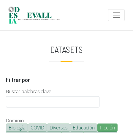
Pasar al contenido principal
DATASETS
Filtrar por
Buscar palabras clave
Dominio
Biología
COVID
Diversos
Educación
Ficción