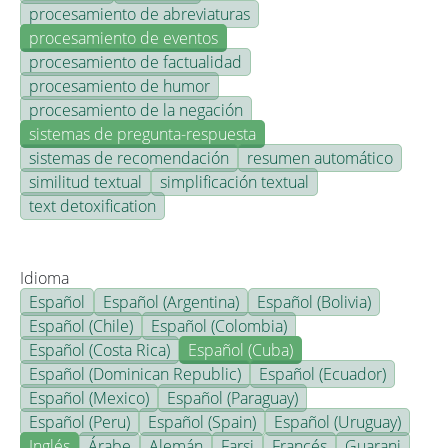
procesamiento de abreviaturas
procesamiento de eventos
procesamiento de factualidad
procesamiento de humor
procesamiento de la negación
sistemas de pregunta-respuesta
sistemas de recomendación
resumen automático
similitud textual
simplificación textual
text detoxification
Idioma
Español
Español (Argentina)
Español (Bolivia)
Español (Chile)
Español (Colombia)
Español (Costa Rica)
Español (Cuba)
Español (Dominican Republic)
Español (Ecuador)
Español (Mexico)
Español (Paraguay)
Español (Peru)
Español (Spain)
Español (Uruguay)
Inglés
Árabe
Alemán
Farsi
Francés
Guarani