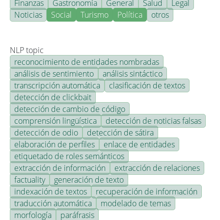
Finanzas
Gastronomía
General
Salud
Legal
Noticias
Social
Turismo
Política
otros
NLP topic
reconocimiento de entidades nombradas
análisis de sentimiento
análisis sintáctico
transcripción automática
clasificación de textos
detección de clickbait
detección de cambio de código
comprensión lingüística
detección de noticias falsas
detección de odio
detección de sátira
elaboración de perfiles
enlace de entidades
etiquetado de roles semánticos
extracción de información
extracción de relaciones
factuality
generación de texto
indexación de textos
recuperación de información
traducción automática
modelado de temas
morfología
paráfrasis