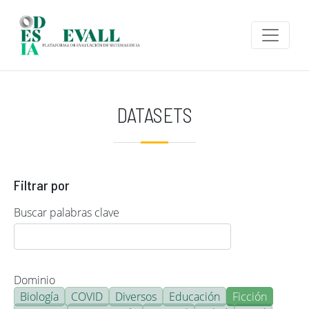
Pasar al contenido principal
DATASETS
Filtrar por
Buscar palabras clave
Dominio
Biología
COVID
Diversos
Educación
Ficción