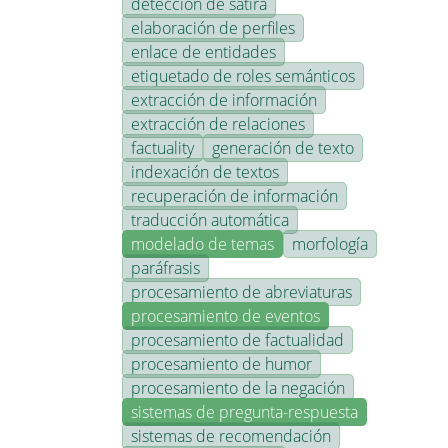
detección de sátira
elaboración de perfiles
enlace de entidades
etiquetado de roles semánticos
extracción de información
extracción de relaciones
factuality
generación de texto
indexación de textos
recuperación de información
traducción automática
modelado de temas
morfología
paráfrasis
procesamiento de abreviaturas
procesamiento de eventos
procesamiento de factualidad
procesamiento de humor
procesamiento de la negación
sistemas de pregunta-respuesta
sistemas de recomendación