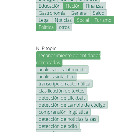
Educación
Ficción
Finanzas
Gastronomía
General
Salud
Legal
Noticias
Social
Turismo
Política
otros
NLP topic
reconocimiento de entidades
nombradas
análisis de sentimiento
análisis sintáctico
transcripción automática
clasificación de textos
detección de clickbait
detección de cambio de código
comprensión lingüística
detección de noticias falsas
detección de odio