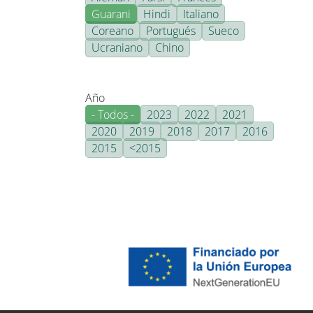
Guarani
Hindi
Italiano
Coreano
Portugués
Sueco
Ucraniano
Chino
Año
- Todos -
2023
2022
2021
2020
2019
2018
2017
2016
2015
<2015