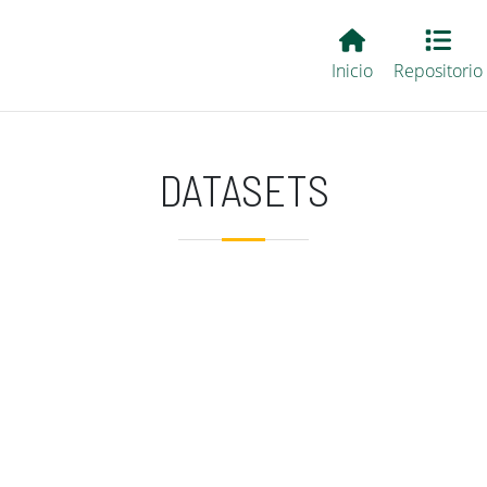
Main EvALL
Inicio
Repositorio
DATASETS