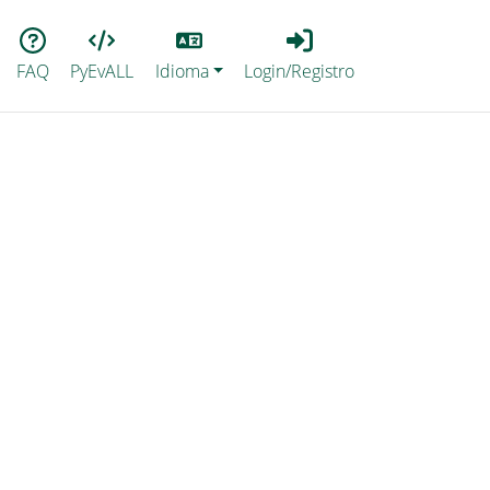
Lang
Login_Registro
FAQ
PyEvALL
Idioma
Login/Registro