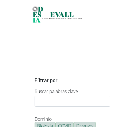
Pasar al contenido principal
Filtrar por
Buscar palabras clave
Dominio
Biología
COVID
Diversos