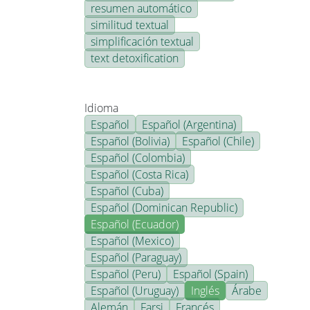
resumen automático
similitud textual
simplificación textual
text detoxification
Idioma
Español
Español (Argentina)
Español (Bolivia)
Español (Chile)
Español (Colombia)
Español (Costa Rica)
Español (Cuba)
Español (Dominican Republic)
Español (Ecuador)
Español (Mexico)
Español (Paraguay)
Español (Peru)
Español (Spain)
Español (Uruguay)
Inglés
Árabe
Alemán
Farsi
Francés