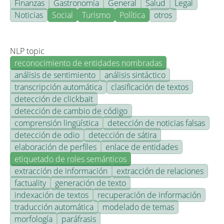
Finanzas
Gastronomía
General
Salud
Legal
Noticias
Social
Turismo
Política
otros
NLP topic
reconocimiento de entidades nombradas
análisis de sentimiento
análisis sintáctico
transcripción automática
clasificación de textos
detección de clickbait
detección de cambio de código
comprensión lingüística
detección de noticias falsas
detección de odio
detección de sátira
elaboración de perfiles
enlace de entidades
etiquetado de roles semánticos
extracción de información
extracción de relaciones
factuality
generación de texto
indexación de textos
recuperación de información
traducción automática
modelado de temas
morfología
paráfrasis