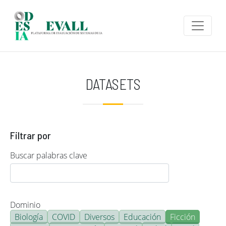
Pasar al contenido principal
DATASETS
Filtrar por
Buscar palabras clave
Dominio
Biología
COVID
Diversos
Educación
Ficción