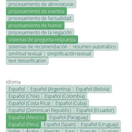
procesamiento de abreviaturas
procesamiento de eventos
procesamiento de factualidad
procesamiento de humor
procesamiento de la negación
sistemas de pregunta-respuesta
sistemas de recomendación
resumen automático
similitud textual
simplificación textual
text detoxification
Idioma
Español
Español (Argentina)
Español (Bolivia)
Español (Chile)
Español (Colombia)
Español (Costa Rica)
Español (Cuba)
Español (Dominican Republic)
Español (Ecuador)
Español (Mexico)
Español (Paraguay)
Español (Peru)
Español (Spain)
Español (Uruguay)
Inglés
Árabe
Alemán
Farsi
Francés
Guarani