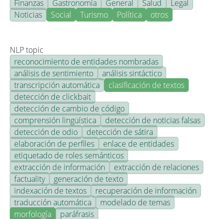
Finanzas
Gastronomía
General
Salud
Legal
Noticias
Social
Turismo
Política
otros
NLP topic
reconocimiento de entidades nombradas
análisis de sentimiento
análisis sintáctico
transcripción automática
clasificación de textos
detección de clickbait
detección de cambio de código
comprensión lingüística
detección de noticias falsas
detección de odio
detección de sátira
elaboración de perfiles
enlace de entidades
etiquetado de roles semánticos
extracción de información
extracción de relaciones
factuality
generación de texto
indexación de textos
recuperación de información
traducción automática
modelado de temas
morfología
paráfrasis