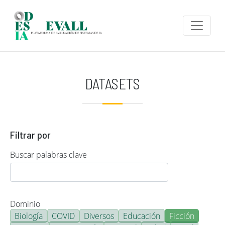
Pasar al contenido principal
DATASETS
Filtrar por
Buscar palabras clave
Dominio
Biología
COVID
Diversos
Educación
Ficción