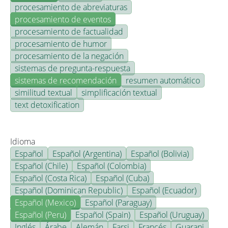
procesamiento de abreviaturas
procesamiento de eventos
procesamiento de factualidad
procesamiento de humor
procesamiento de la negación
sistemas de pregunta-respuesta
sistemas de recomendación
resumen automático
similitud textual
simplificación textual
text detoxification
Idioma
Español
Español (Argentina)
Español (Bolivia)
Español (Chile)
Español (Colombia)
Español (Costa Rica)
Español (Cuba)
Español (Dominican Republic)
Español (Ecuador)
Español (Mexico)
Español (Paraguay)
Español (Peru)
Español (Spain)
Español (Uruguay)
Inglés
Árabe
Alemán
Farsi
Francés
Guarani