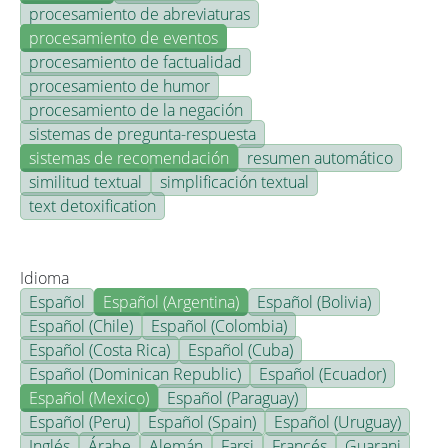
procesamiento de abreviaturas
procesamiento de eventos
procesamiento de factualidad
procesamiento de humor
procesamiento de la negación
sistemas de pregunta-respuesta
sistemas de recomendación
resumen automático
similitud textual
simplificación textual
text detoxification
Idioma
Español
Español (Argentina)
Español (Bolivia)
Español (Chile)
Español (Colombia)
Español (Costa Rica)
Español (Cuba)
Español (Dominican Republic)
Español (Ecuador)
Español (Mexico)
Español (Paraguay)
Español (Peru)
Español (Spain)
Español (Uruguay)
Inglés
Árabe
Alemán
Farsi
Francés
Guarani