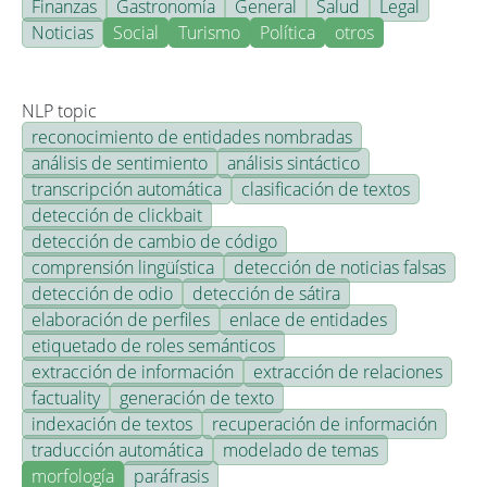
Finanzas
Gastronomía
General
Salud
Legal
Noticias
Social
Turismo
Política
otros
NLP topic
reconocimiento de entidades nombradas
análisis de sentimiento
análisis sintáctico
transcripción automática
clasificación de textos
detección de clickbait
detección de cambio de código
comprensión lingüística
detección de noticias falsas
detección de odio
detección de sátira
elaboración de perfiles
enlace de entidades
etiquetado de roles semánticos
extracción de información
extracción de relaciones
factuality
generación de texto
indexación de textos
recuperación de información
traducción automática
modelado de temas
morfología
paráfrasis