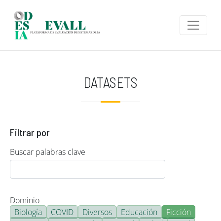
Pasar al contenido principal
DATASETS
Filtrar por
Buscar palabras clave
Dominio
Biología
COVID
Diversos
Educación
Ficción