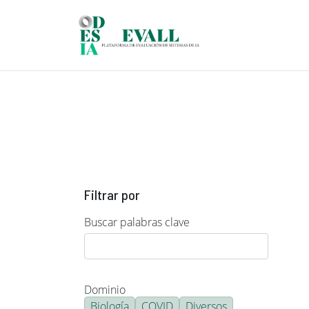
Pasar al contenido principal
Filtrar por
Buscar palabras clave
Dominio
Biología
COVID
Diversos