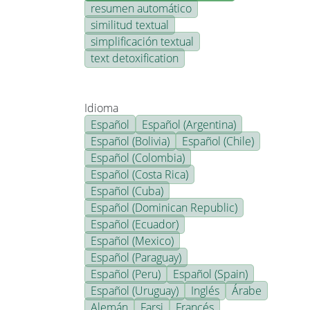
resumen automático
similitud textual
simplificación textual
text detoxification
Idioma
Español
Español (Argentina)
Español (Bolivia)
Español (Chile)
Español (Colombia)
Español (Costa Rica)
Español (Cuba)
Español (Dominican Republic)
Español (Ecuador)
Español (Mexico)
Español (Paraguay)
Español (Peru)
Español (Spain)
Español (Uruguay)
Inglés
Árabe
Alemán
Farsi
Francés