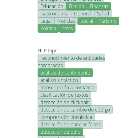
Educación
Ficción
Finanzas
Gastronomía
General
Salud
Legal
Noticias
Social
Turismo
Política
otros
NLP topic
reconocimiento de entidades
nombradas
análisis de sentimiento
análisis sintáctico
transcripción automática
clasificación de textos
detección de clickbait
detección de cambio de código
comprensión lingüística
detección de noticias falsas
detección de odio