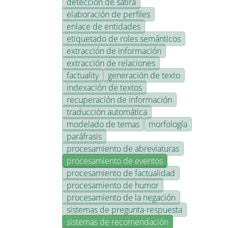
detección de sátira
elaboración de perfiles
enlace de entidades
etiquetado de roles semánticos
extracción de información
extracción de relaciones
factuality
generación de texto
indexación de textos
recuperación de información
traducción automática
modelado de temas
morfología
paráfrasis
procesamiento de abreviaturas
procesamiento de eventos
procesamiento de factualidad
procesamiento de humor
procesamiento de la negación
sistemas de pregunta-respuesta
sistemas de recomendación