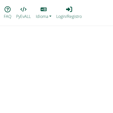
Lang
Login_Registro
FAQ
PyEvALL
Idioma
Login/Registro