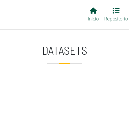
Main EvALL
Inicio
Repositorio
DATASETS