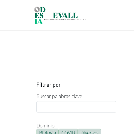
Pasar al contenido principal
Filtrar por
Buscar palabras clave
Dominio
Biología
COVID
Diversos