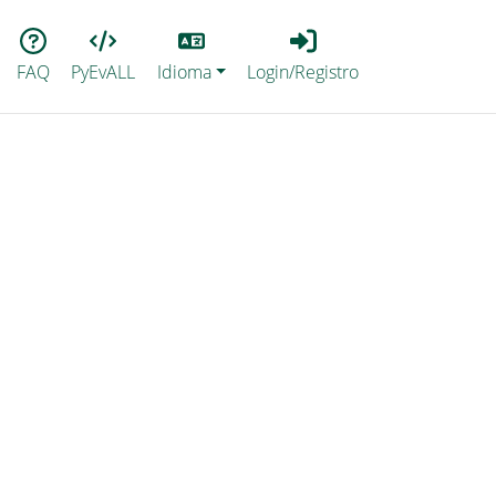
Lang
Login_Registro
FAQ
PyEvALL
Idioma
Login/Registro