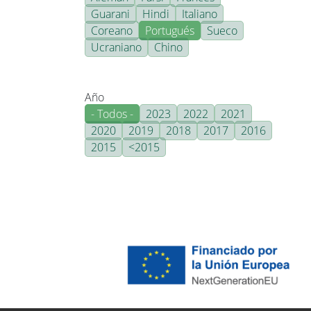
Guarani
Hindi
Italiano
Coreano
Portugués
Sueco
Ucraniano
Chino
Año
- Todos -
2023
2022
2021
2020
2019
2018
2017
2016
2015
<2015