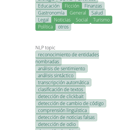
Educación
Ficción
Finanzas
Gastronomía
General
Salud
Legal
Noticias
Social
Turismo
Política
otros
NLP topic
reconocimiento de entidades
nombradas
análisis de sentimiento
análisis sintáctico
transcripción automática
clasificación de textos
detección de clickbait
detección de cambio de código
comprensión lingüística
detección de noticias falsas
detección de odio