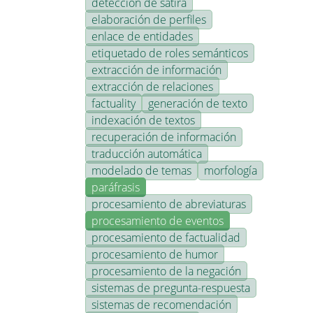
detección de sátira
elaboración de perfiles
enlace de entidades
etiquetado de roles semánticos
extracción de información
extracción de relaciones
factuality
generación de texto
indexación de textos
recuperación de información
traducción automática
modelado de temas
morfología
paráfrasis
procesamiento de abreviaturas
procesamiento de eventos
procesamiento de factualidad
procesamiento de humor
procesamiento de la negación
sistemas de pregunta-respuesta
sistemas de recomendación