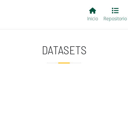
Main EvALL
Inicio
Repositorio
DATASETS