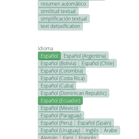
resumen automático
similitud textual
simplificación textual
text detoxification
Idioma
Español
Español (Argentina)
Español (Bolivia)
Español (Chile)
Español (Colombia)
Español (Costa Rica)
Español (Cuba)
Español (Dominican Republic)
Español (Ecuador)
Español (Mexico)
Español (Paraguay)
Español (Peru)
Español (Spain)
Español (Uruguay)
Inglés
Árabe
Alemán
Farsi
Francés