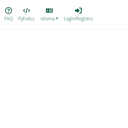
Lang
Login_Registro
FAQ
PyEvALL
Idioma
Login/Registro