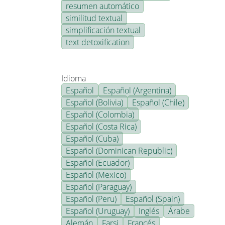
resumen automático
similitud textual
simplificación textual
text detoxification
Idioma
Español
Español (Argentina)
Español (Bolivia)
Español (Chile)
Español (Colombia)
Español (Costa Rica)
Español (Cuba)
Español (Dominican Republic)
Español (Ecuador)
Español (Mexico)
Español (Paraguay)
Español (Peru)
Español (Spain)
Español (Uruguay)
Inglés
Árabe
Alemán
Farsi
Francés