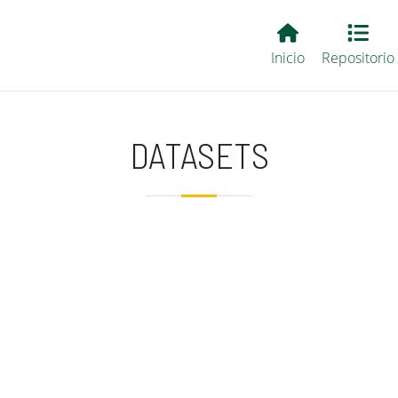
Main EvALL
Inicio
Repositorio
DATASETS