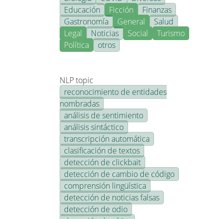
Educación
Ficción
Finanzas
Gastronomía
General
Salud
Legal
Noticias
Social
Turismo
Política
otros
NLP topic
reconocimiento de entidades
nombradas
análisis de sentimiento
análisis sintáctico
transcripción automática
clasificación de textos
detección de clickbait
detección de cambio de código
comprensión lingüística
detección de noticias falsas
detección de odio