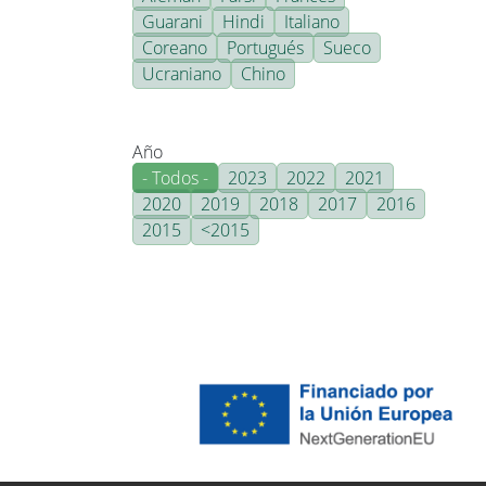
Guarani
Hindi
Italiano
Coreano
Portugués
Sueco
Ucraniano
Chino
Año
- Todos -
2023
2022
2021
2020
2019
2018
2017
2016
2015
<2015