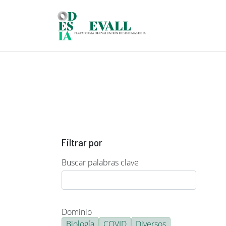
Pasar al contenido principal
Filtrar por
Buscar palabras clave
Dominio
Biología
COVID
Diversos