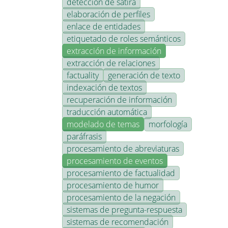
detección de sátira
elaboración de perfiles
enlace de entidades
etiquetado de roles semánticos
extracción de información
extracción de relaciones
factuality
generación de texto
indexación de textos
recuperación de información
traducción automática
modelado de temas
morfología
paráfrasis
procesamiento de abreviaturas
procesamiento de eventos
procesamiento de factualidad
procesamiento de humor
procesamiento de la negación
sistemas de pregunta-respuesta
sistemas de recomendación