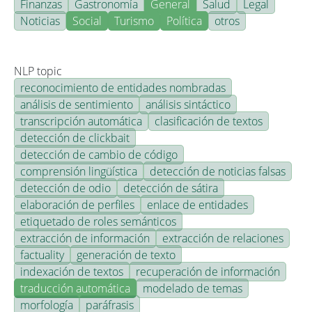
Finanzas
Gastronomía
General
Salud
Legal
Noticias
Social
Turismo
Política
otros
NLP topic
reconocimiento de entidades nombradas
análisis de sentimiento
análisis sintáctico
transcripción automática
clasificación de textos
detección de clickbait
detección de cambio de código
comprensión lingüística
detección de noticias falsas
detección de odio
detección de sátira
elaboración de perfiles
enlace de entidades
etiquetado de roles semánticos
extracción de información
extracción de relaciones
factuality
generación de texto
indexación de textos
recuperación de información
traducción automática
modelado de temas
morfología
paráfrasis