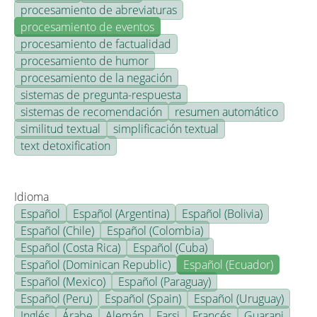
procesamiento de abreviaturas
procesamiento de eventos
procesamiento de factualidad
procesamiento de humor
procesamiento de la negación
sistemas de pregunta-respuesta
sistemas de recomendación
resumen automático
similitud textual
simplificación textual
text detoxification
Idioma
Español
Español (Argentina)
Español (Bolivia)
Español (Chile)
Español (Colombia)
Español (Costa Rica)
Español (Cuba)
Español (Dominican Republic)
Español (Ecuador)
Español (Mexico)
Español (Paraguay)
Español (Peru)
Español (Spain)
Español (Uruguay)
Inglés
Árabe
Alemán
Farsi
Francés
Guarani