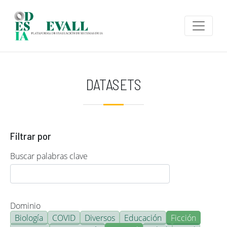
Pasar al contenido principal
DATASETS
Filtrar por
Buscar palabras clave
Dominio
Biología
COVID
Diversos
Educación
Ficción