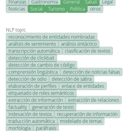
Finanzas
Gastronomía
General
Salud
Legal
Noticias
Social
Turismo
Política
otros
NLP topic
reconocimiento de entidades nombradas
análisis de sentimiento
análisis sintáctico
transcripción automática
clasificación de textos
detección de clickbait
detección de cambio de código
comprensión lingüística
detección de noticias falsas
detección de odio
detección de sátira
elaboración de perfiles
enlace de entidades
etiquetado de roles semánticos
extracción de información
extracción de relaciones
factuality
generación de texto
indexación de textos
recuperación de información
traducción automática
modelado de temas
morfología
paráfrasis