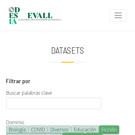
Pasar al contenido principal
DATASETS
Filtrar por
Buscar palabras clave
Dominio
Biología
COVID
Diversos
Educación
Ficción