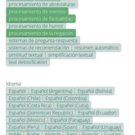
procesamiento de abreviaturas
procesamiento de eventos
procesamiento de factualidad
procesamiento de humor
procesamiento de la negación
sistemas de pregunta-respuesta
sistemas de recomendación
resumen automático
similitud textual
simplificación textual
text detoxification
Idioma
Español
Español (Argentina)
Español (Bolivia)
Español (Chile)
Español (Colombia)
Español (Costa Rica)
Español (Cuba)
Español (Dominican Republic)
Español (Ecuador)
Español (Mexico)
Español (Paraguay)
Español (Peru)
Español (Spain)
Español (Uruguay)
Inglés
Árabe
Alemán
Farsi
Francés
Guarani