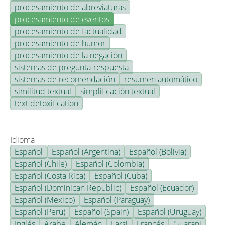
procesamiento de abreviaturas
procesamiento de eventos
procesamiento de factualidad
procesamiento de humor
procesamiento de la negación
sistemas de pregunta-respuesta
sistemas de recomendación
resumen automático
similitud textual
simplificación textual
text detoxification
Idioma
Español
Español (Argentina)
Español (Bolivia)
Español (Chile)
Español (Colombia)
Español (Costa Rica)
Español (Cuba)
Español (Dominican Republic)
Español (Ecuador)
Español (Mexico)
Español (Paraguay)
Español (Peru)
Español (Spain)
Español (Uruguay)
Inglés
Árabe
Alemán
Farsi
Francés
Guarani