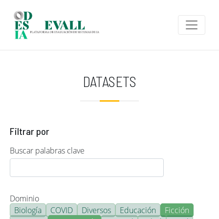
Pasar al contenido principal
DATASETS
Filtrar por
Buscar palabras clave
Dominio
Biología
COVID
Diversos
Educación
Ficción