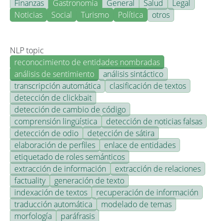
Finanzas
Gastronomía
General
Salud
Legal
Noticias
Social
Turismo
Política
otros
NLP topic
reconocimiento de entidades nombradas
análisis de sentimiento
análisis sintáctico
transcripción automática
clasificación de textos
detección de clickbait
detección de cambio de código
comprensión lingüística
detección de noticias falsas
detección de odio
detección de sátira
elaboración de perfiles
enlace de entidades
etiquetado de roles semánticos
extracción de información
extracción de relaciones
factuality
generación de texto
indexación de textos
recuperación de información
traducción automática
modelado de temas
morfología
paráfrasis