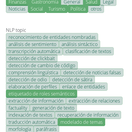
Finanzas
Gastronomía
General
Salud
Legal
Noticias
Social
Turismo
Política
otros
NLP topic
reconocimiento de entidades nombradas
análisis de sentimiento
análisis sintáctico
transcripción automática
clasificación de textos
detección de clickbait
detección de cambio de código
comprensión lingüística
detección de noticias falsas
detección de odio
detección de sátira
elaboración de perfiles
enlace de entidades
etiquetado de roles semánticos
extracción de información
extracción de relaciones
factuality
generación de texto
indexación de textos
recuperación de información
traducción automática
modelado de temas
morfología
paráfrasis