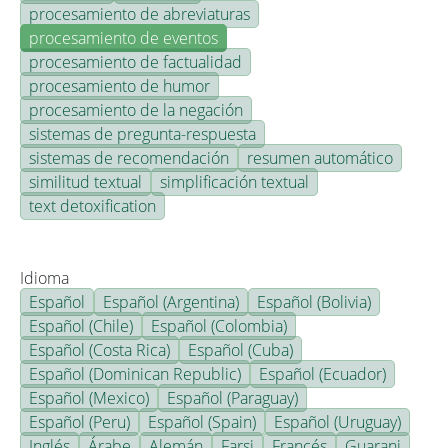
procesamiento de abreviaturas
procesamiento de eventos
procesamiento de factualidad
procesamiento de humor
procesamiento de la negación
sistemas de pregunta-respuesta
sistemas de recomendación
resumen automático
similitud textual
simplificación textual
text detoxification
Idioma
Español
Español (Argentina)
Español (Bolivia)
Español (Chile)
Español (Colombia)
Español (Costa Rica)
Español (Cuba)
Español (Dominican Republic)
Español (Ecuador)
Español (Mexico)
Español (Paraguay)
Español (Peru)
Español (Spain)
Español (Uruguay)
Inglés
Árabe
Alemán
Farsi
Francés
Guarani