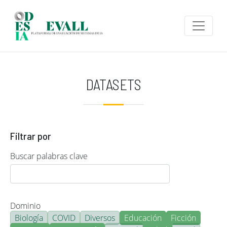
Pasar al contenido principal
DATASETS
Filtrar por
Buscar palabras clave
Dominio
Biología
COVID
Diversos
Educación
Ficción