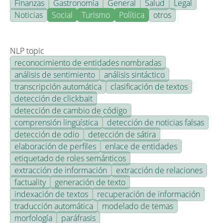
Finanzas
Gastronomía
General
Salud
Legal
Noticias
Social
Turismo
Política
otros
NLP topic
reconocimiento de entidades nombradas
análisis de sentimiento
análisis sintáctico
transcripción automática
clasificación de textos
detección de clickbait
detección de cambio de código
comprensión lingüística
detección de noticias falsas
detección de odio
detección de sátira
elaboración de perfiles
enlace de entidades
etiquetado de roles semánticos
extracción de información
extracción de relaciones
factuality
generación de texto
indexación de textos
recuperación de información
traducción automática
modelado de temas
morfología
paráfrasis