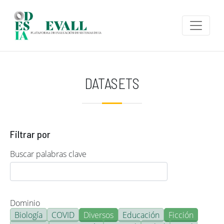
Pasar al contenido principal
DATASETS
Filtrar por
Buscar palabras clave
Dominio
Biología
COVID
Diversos
Educación
Ficción