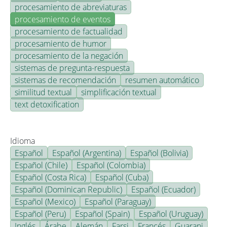
procesamiento de abreviaturas
procesamiento de eventos
procesamiento de factualidad
procesamiento de humor
procesamiento de la negación
sistemas de pregunta-respuesta
sistemas de recomendación
resumen automático
similitud textual
simplificación textual
text detoxification
Idioma
Español
Español (Argentina)
Español (Bolivia)
Español (Chile)
Español (Colombia)
Español (Costa Rica)
Español (Cuba)
Español (Dominican Republic)
Español (Ecuador)
Español (Mexico)
Español (Paraguay)
Español (Peru)
Español (Spain)
Español (Uruguay)
Inglés
Árabe
Alemán
Farsi
Francés
Guarani