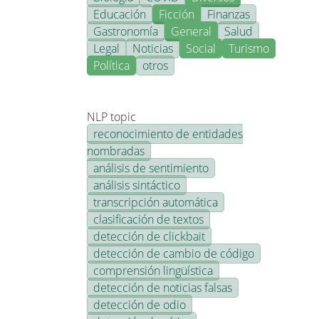
Educación
Ficción
Finanzas
Gastronomía
General
Salud
Legal
Noticias
Social
Turismo
Política
otros
NLP topic
reconocimiento de entidades
nombradas
análisis de sentimiento
análisis sintáctico
transcripción automática
clasificación de textos
detección de clickbait
detección de cambio de código
comprensión lingüística
detección de noticias falsas
detección de odio