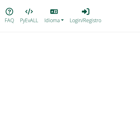
Lang
Login_Registro
FAQ
PyEvALL
Idioma
Login/Registro