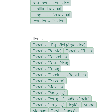
resumen automático
similitud textual
simplificación textual
text detoxification
Idioma
Español
Español (Argentina)
Español (Bolivia)
Español (Chile)
Español (Colombia)
Español (Costa Rica)
Español (Cuba)
Español (Dominican Republic)
Español (Ecuador)
Español (Mexico)
Español (Paraguay)
Español (Peru)
Español (Spain)
Español (Uruguay)
Inglés
Árabe
Alemán
Farsi
Francés