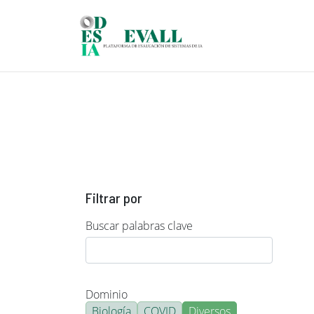
Pasar al contenido principal
Filtrar por
Buscar palabras clave
Dominio
Biología
COVID
Diversos