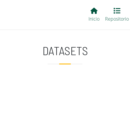
Main EvALL
Inicio
Repositorio
DATASETS