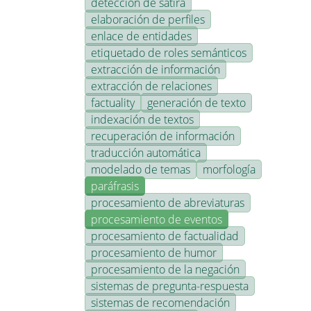
detección de sátira
elaboración de perfiles
enlace de entidades
etiquetado de roles semánticos
extracción de información
extracción de relaciones
factuality
generación de texto
indexación de textos
recuperación de información
traducción automática
modelado de temas
morfología
paráfrasis
procesamiento de abreviaturas
procesamiento de eventos
procesamiento de factualidad
procesamiento de humor
procesamiento de la negación
sistemas de pregunta-respuesta
sistemas de recomendación