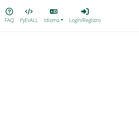
Lang
Login_Registro
FAQ
PyEvALL
Idioma
Login/Registro