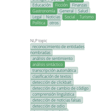
Educación
Ficción
Finanzas
Gastronomía
General
Salud
Legal
Noticias
Social
Turismo
Política
otros
NLP topic
reconocimiento de entidades
nombradas
análisis de sentimiento
análisis sintáctico
transcripción automática
clasificación de textos
detección de clickbait
detección de cambio de código
comprensión lingüística
detección de noticias falsas
detección de odio