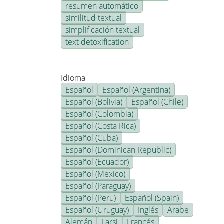
resumen automático
similitud textual
simplificación textual
text detoxification
Idioma
Español
Español (Argentina)
Español (Bolivia)
Español (Chile)
Español (Colombia)
Español (Costa Rica)
Español (Cuba)
Español (Dominican Republic)
Español (Ecuador)
Español (Mexico)
Español (Paraguay)
Español (Peru)
Español (Spain)
Español (Uruguay)
Inglés
Árabe
Alemán
Farsi
Francés