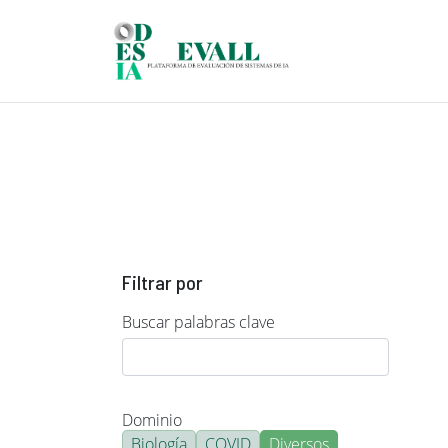
Pasar al contenido principal
Filtrar por
Buscar palabras clave
Dominio
Biología
COVID
Diversos