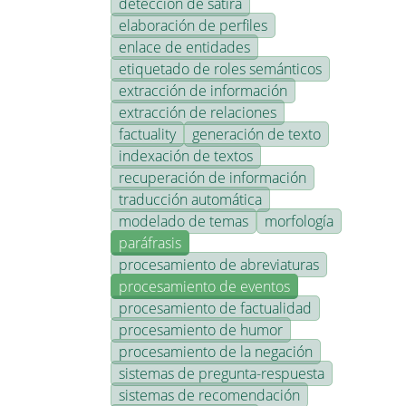
detección de sátira
elaboración de perfiles
enlace de entidades
etiquetado de roles semánticos
extracción de información
extracción de relaciones
factuality
generación de texto
indexación de textos
recuperación de información
traducción automática
modelado de temas
morfología
paráfrasis
procesamiento de abreviaturas
procesamiento de eventos
procesamiento de factualidad
procesamiento de humor
procesamiento de la negación
sistemas de pregunta-respuesta
sistemas de recomendación