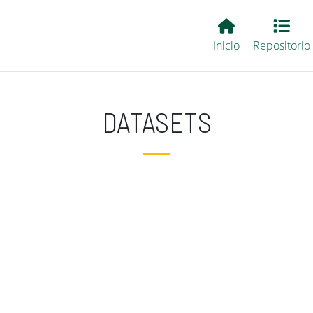
Main EvALL
Inicio
Repositorio
DATASETS