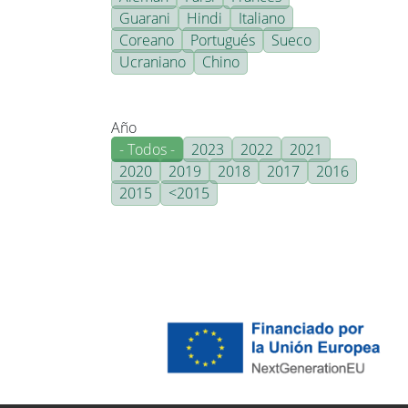
Guarani
Hindi
Italiano
Coreano
Portugués
Sueco
Ucraniano
Chino
Año
- Todos -
2023
2022
2021
2020
2019
2018
2017
2016
2015
<2015